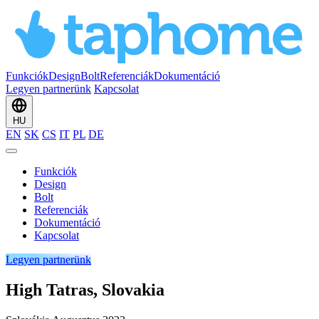
Funkciók
Design
Bolt
Referenciák
Dokumentáció
Legyen partnerünk
Kapcsolat
HU
EN
SK
CS
IT
PL
DE
Funkciók
Design
Bolt
Referenciák
Dokumentáció
Kapcsolat
Legyen partnerünk
High Tatras, Slovakia