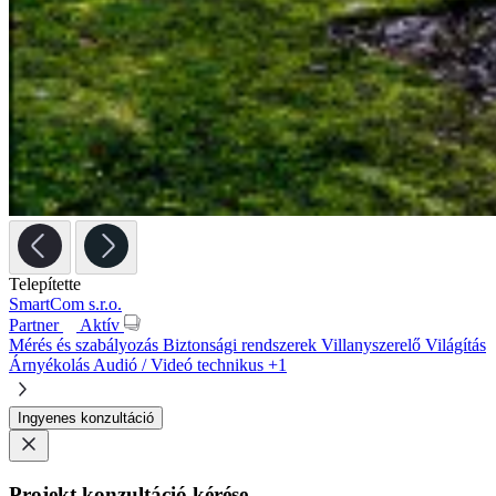
Telepítette
SmartCom s.r.o.
Partner
Aktív
Mérés és szabályozás
Biztonsági rendszerek
Villanyszerelő
Világítás
Árnyékolás
Audió / Videó technikus
+1
Ingyenes konzultáció
Projekt konzultáció kérése