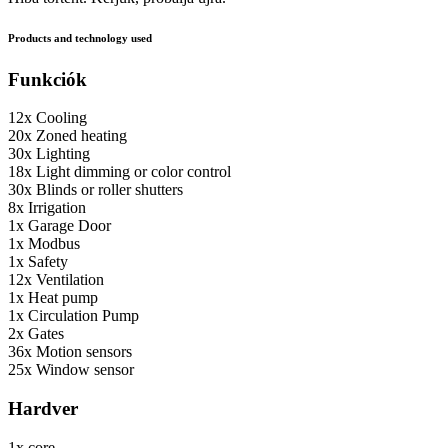
Products and technology used
Funkciók
12x
Cooling
20x
Zoned heating
30x
Lighting
18x
Light dimming or color control
30x
Blinds or roller shutters
8x
Irrigation
1x
Garage Door
1x
Modbus
1x
Safety
12x
Ventilation
1x
Heat pump
1x
Circulation Pump
2x
Gates
36x
Motion sensors
25x
Window sensor
Hardver
1x
core