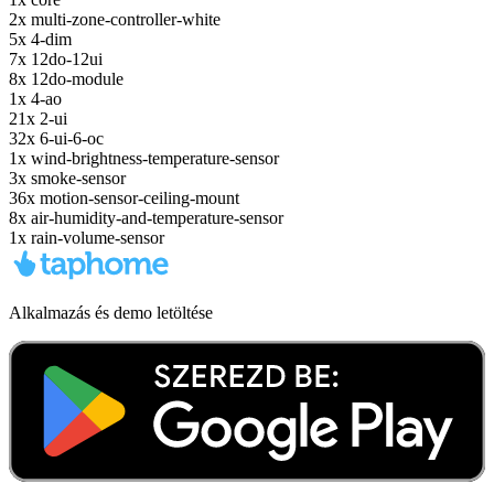
2x
multi-zone-controller-white
5x
4-dim
7x
12do-12ui
8x
12do-module
1x
4-ao
21x
2-ui
32x
6-ui-6-oc
1x
wind-brightness-temperature-sensor
3x
smoke-sensor
36x
motion-sensor-ceiling-mount
8x
air-humidity-and-temperature-sensor
1x
rain-volume-sensor
Alkalmazás és demo letöltése