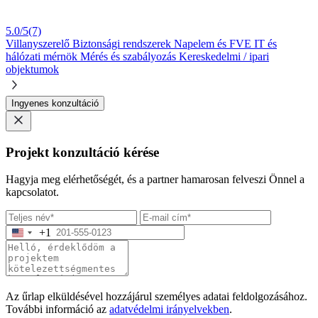
5.0/5
(7)
Villanyszerelő
Biztonsági rendszerek
Napelem és FVE
IT és
hálózati mérnök
Mérés és szabályozás
Kereskedelmi / ipari
objektumok
Ingyenes konzultáció
Projekt konzultáció kérése
Hagyja meg elérhetőségét, és a partner hamarosan felveszi Önnel a
kapcsolatot.
+1
Az űrlap elküldésével hozzájárul személyes adatai feldolgozásához.
További információ az
adatvédelmi irányelvekben
.