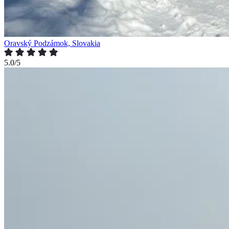
Oravský Podzámok, Slovakia
5.0/5