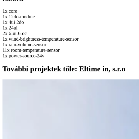
1x
core
1x
12do-module
1x
4ui-2do
1x
24ui
2x
6-ui-6-oc
1x
wind-brightness-temperature-sensor
1x
rain-volume-sensor
11x
room-temperature-sensor
1x
power-source-24v
További projektek tőle: Eltime in, s.r.o