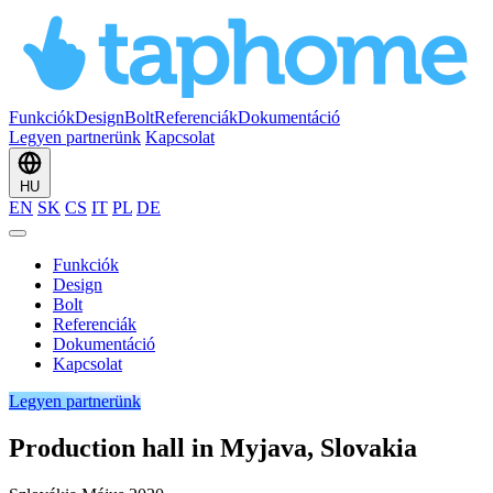
Funkciók
Design
Bolt
Referenciák
Dokumentáció
Legyen partnerünk
Kapcsolat
HU
EN
SK
CS
IT
PL
DE
Funkciók
Design
Bolt
Referenciák
Dokumentáció
Kapcsolat
Legyen partnerünk
Production hall in Myjava, Slovakia