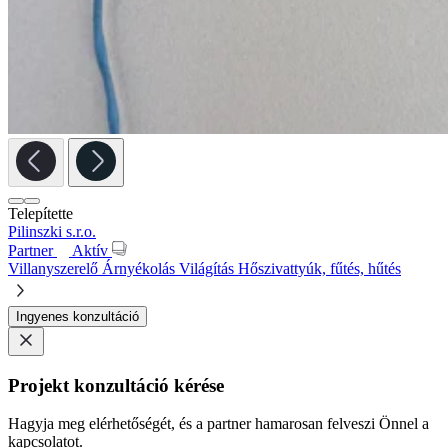
Telepítette
Pilinszki s.r.o.
Partner
Aktív
Villanyszerelő
Árnyékolás
Világítás
Hőszivattyúk, fűtés, hűtés
Ingyenes konzultáció
Projekt konzultáció kérése
Hagyja meg elérhetőségét, és a partner hamarosan felveszi Önnel a
kapcsolatot.