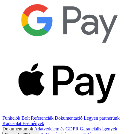
Funkciók
Bolt
Referenciák
Dokumentáció
Legyen partnerünk
Kapcsolat
Események
Dokumentumok
Adatvédelem és GDPR
Garanciális igények