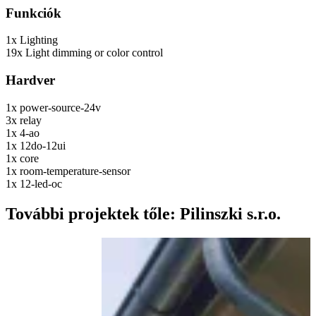
Funkciók
1x
Lighting
19x
Light dimming or color control
Hardver
1x
power-source-24v
3x
relay
1x
4-ao
1x
12do-12ui
1x
core
1x
room-temperature-sensor
1x
12-led-oc
További projektek tőle: Pilinszki s.r.o.