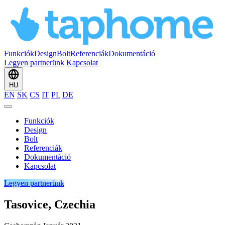
Funkciók
Design
Bolt
Referenciák
Dokumentáció
Legyen partnerünk
Kapcsolat
HU
EN
SK
CS
IT
PL
DE
Funkciók
Design
Bolt
Referenciák
Dokumentáció
Kapcsolat
Legyen partnerünk
Tasovice, Czechia