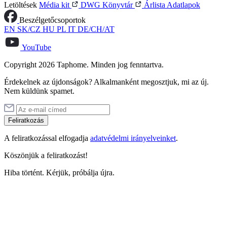
Letöltések
Média kit
DWG Könyvtár
Árlista
Adatlapok
Beszélgetőcsoportok
EN
SK/CZ
HU
PL
IT
DE/CH/AT
YouTube
Copyright 2026 Taphome. Minden jog fenntartva.
Érdekelnek az újdonságok? Alkalmanként megosztjuk, mi az új.
Nem küldünk spamet.
Feliratkozás
A feliratkozással elfogadja
adatvédelmi irányelveinket
.
Köszönjük a feliratkozást!
Hiba történt. Kérjük, próbálja újra.