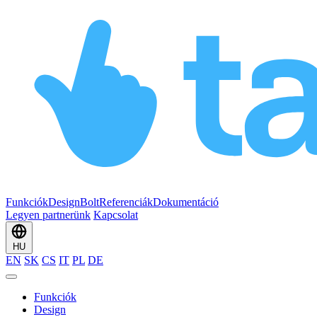
Funkciók
Design
Bolt
Referenciák
Dokumentáció
Legyen partnerünk
Kapcsolat
HU
EN
SK
CS
IT
PL
DE
Funkciók
Design