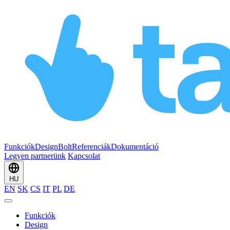
Funkciók
Design
Bolt
Referenciák
Dokumentáció
Legyen partnerünk
Kapcsolat
HU
EN
SK
CS
IT
PL
DE
Funkciók
Design