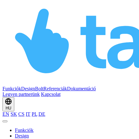
Funkciók
Design
Bolt
Referenciák
Dokumentáció
Legyen partnerünk
Kapcsolat
HU
EN
SK
CS
IT
PL
DE
Funkciók
Design