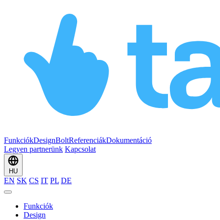
Funkciók
Design
Bolt
Referenciák
Dokumentáció
Legyen partnerünk
Kapcsolat
HU
EN
SK
CS
IT
PL
DE
Funkciók
Design