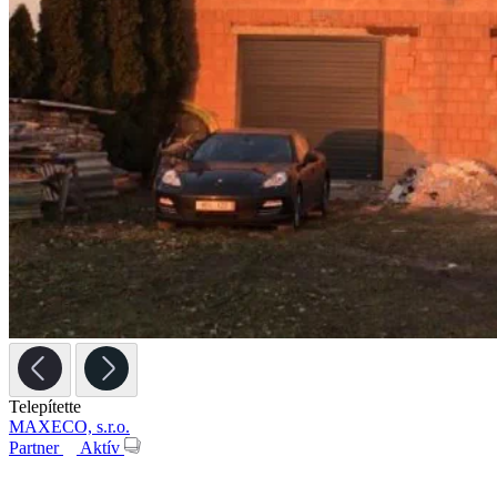
Telepítette
MAXECO, s.r.o.
Partner
Aktív