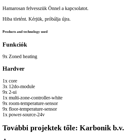
Hamarosan felvesszük Önnel a kapcsolatot.
Hiba történt. Kérjük, próbálja újra.
Products and technology used
Funkciók
9x
Zoned heating
Hardver
1x
core
3x
12do-module
9x
2-ui
1x
multi-zone-controller-white
9x
room-temperature-sensor
9x
floor-temperature-sensor
1x
power-source-24v
További projektek tőle: Karbonik b.v.