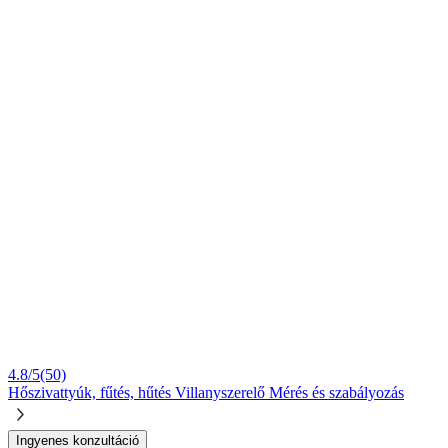
4.8/5
(50)
Hőszivattyúk, fűtés, hűtés
Villanyszerelő
Mérés és szabályozás
Ingyenes konzultáció