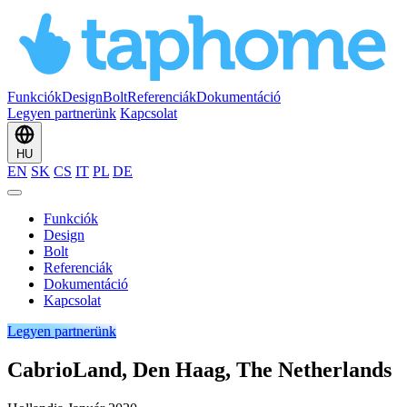
Funkciók
Design
Bolt
Referenciák
Dokumentáció
Legyen partnerünk
Kapcsolat
HU
EN
SK
CS
IT
PL
DE
Funkciók
Design
Bolt
Referenciák
Dokumentáció
Kapcsolat
Legyen partnerünk
CabrioLand, Den Haag, The Netherlands