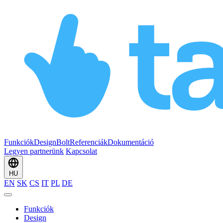
Funkciók
Design
Bolt
Referenciák
Dokumentáció
Legyen partnerünk
Kapcsolat
HU
EN
SK
CS
IT
PL
DE
Funkciók
Design