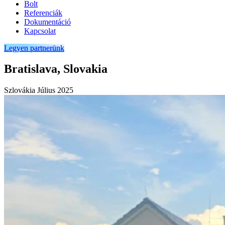
Bolt
Referenciák
Dokumentáció
Kapcsolat
Legyen partnerünk
Bratislava, Slovakia
Szlovákia
Július 2025