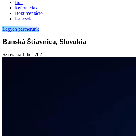
Bolt
Referenciák
Dokumentáció
Kapcsolat
Legyen partnerünk
Banská Štiavnica, Slovakia
Szlovákia
Július 2021