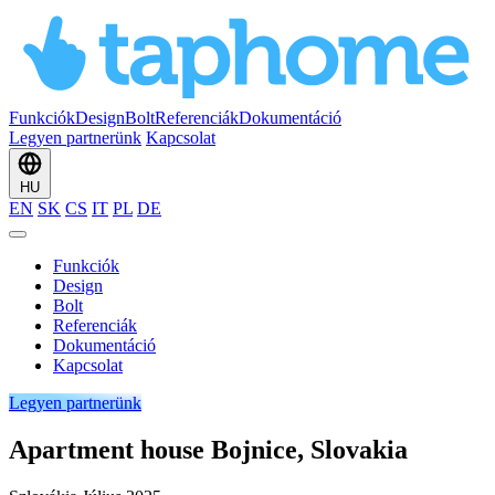
Funkciók
Design
Bolt
Referenciák
Dokumentáció
Legyen partnerünk
Kapcsolat
HU
EN
SK
CS
IT
PL
DE
Funkciók
Design
Bolt
Referenciák
Dokumentáció
Kapcsolat
Legyen partnerünk
Apartment house Bojnice, Slovakia