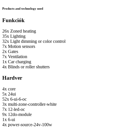
Products and technology used
Funkciók
26x
Zoned heating
35x
Lighting
32x
Light dimming or color control
7x
Motion sensors
2x
Gates
7x
Ventilation
1x
Car charging
4x
Blinds or roller shutters
Hardver
4x
core
5x
24ui
52x
6-ui-6-oc
3x
multi-zone-controller-white
7x
12-led-oc
9x
12do-module
1x
6-ui
4x
power-source-24v-100w