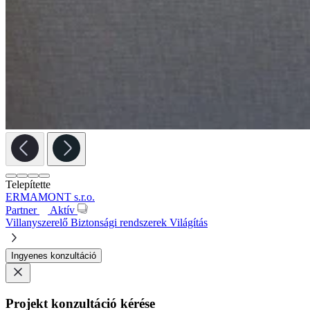
Telepítette
ERMAMONT s.r.o.
Partner
Aktív
Villanyszerelő
Biztonsági rendszerek
Világítás
Ingyenes konzultáció
Projekt konzultáció kérése