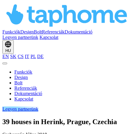
Funkciók
Design
Bolt
Referenciák
Dokumentáció
Legyen partnerünk
Kapcsolat
HU
EN
SK
CS
IT
PL
DE
Funkciók
Design
Bolt
Referenciák
Dokumentáció
Kapcsolat
Legyen partnerünk
39 houses in Herink, Prague, Czechia