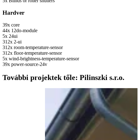
5x
Blinds or roller shutters
Hardver
39x
core
44x
12do-module
5x
24ui
312x
2-ui
312x
room-temperature-sensor
312x
floor-temperature-sensor
5x
wind-brightness-temperature-sensor
39x
power-source-24v
További projektek tőle: Pilinszki s.r.o.