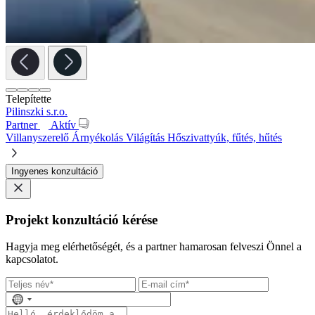
Telepítette
Pilinszki s.r.o.
Partner
Aktív
Villanyszerelő
Árnyékolás
Világítás
Hőszivattyúk, fűtés, hűtés
Ingyenes konzultáció
Projekt konzultáció kérése
Hagyja meg elérhetőségét, és a partner hamarosan felveszi Önnel a
kapcsolatot.