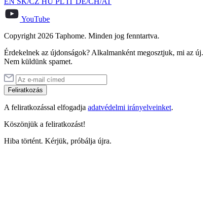
EN
SK/CZ
HU
PL
IT
DE/CH/AT
YouTube
Copyright 2026 Taphome. Minden jog fenntartva.
Érdekelnek az újdonságok? Alkalmanként megosztjuk, mi az új.
Nem küldünk spamet.
Feliratkozás
A feliratkozással elfogadja
adatvédelmi irányelveinket
.
Köszönjük a feliratkozást!
Hiba történt. Kérjük, próbálja újra.