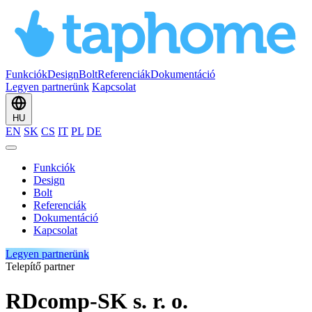
Funkciók
Design
Bolt
Referenciák
Dokumentáció
Legyen partnerünk
Kapcsolat
HU
EN
SK
CS
IT
PL
DE
Funkciók
Design
Bolt
Referenciák
Dokumentáció
Kapcsolat
Legyen partnerünk
Telepítő partner
RDcomp-SK s. r. o.