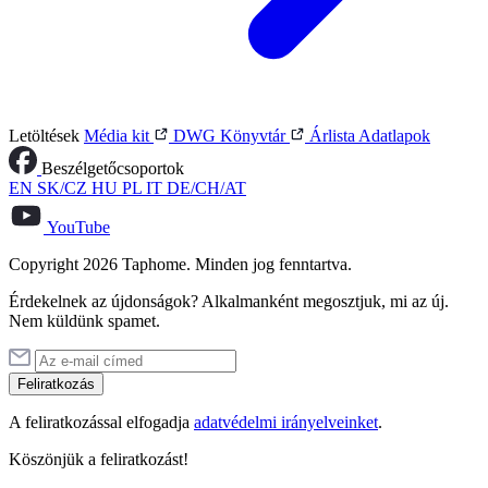
Letöltések
Média kit
DWG Könyvtár
Árlista
Adatlapok
Beszélgetőcsoportok
EN
SK/CZ
HU
PL
IT
DE/CH/AT
YouTube
Copyright 2026 Taphome. Minden jog fenntartva.
Érdekelnek az újdonságok? Alkalmanként megosztjuk, mi az új.
Nem küldünk spamet.
Feliratkozás
A feliratkozással elfogadja
adatvédelmi irányelveinket
.
Köszönjük a feliratkozást!