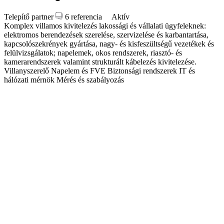
Telepítő partner
6 referencia
Aktív
Komplex villamos kivitelezés lakossági és vállalati ügyfeleknek:
elektromos berendezések szerelése, szervizelése és karbantartása,
kapcsolószekrények gyártása, nagy- és kisfeszültségű vezetékek és
felülvizsgálatok; napelemek, okos rendszerek, riasztó- és
kamerarendszerek valamint strukturált kábelezés kivitelezése.
Villanyszerelő
Napelem és FVE
Biztonsági rendszerek
IT és
hálózati mérnök
Mérés és szabályozás