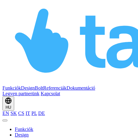
Funkciók
Design
Bolt
Referenciák
Dokumentáció
Legyen partnerünk
Kapcsolat
HU
EN
SK
CS
IT
PL
DE
Funkciók
Design