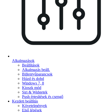
Alkalmazások
Beállítások
Alkalmazás beáll.
Billentyűparancsok
Húzd és dobd
Windows 7, 8
Kioszk mód
Siri & Widgetek
Push értesítések és csengő
Kezdeti beállítás
Követelmények
Első lépések