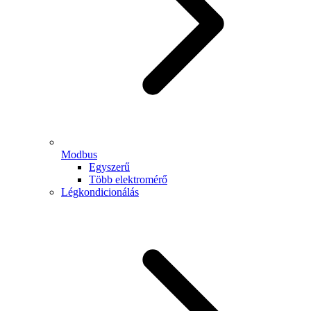
Modbus
Egyszerű
Több elektromérő
Légkondicionálás