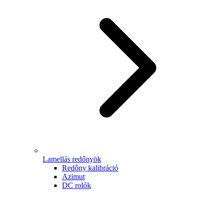
Lamellás redőnyök
Redőny kalibráció
Azimut
DC rolók