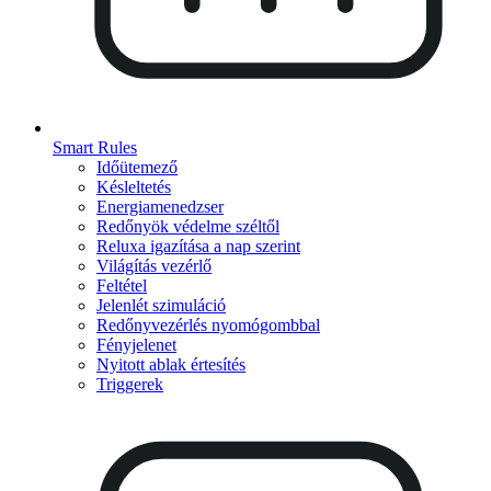
Smart Rules
Időütemező
Késleltetés
Energiamenedzser
Redőnyök védelme széltől
Reluxa igazítása a nap szerint
Világítás vezérlő
Feltétel
Jelenlét szimuláció
Redőnyvezérlés nyomógombbal
Fényjelenet
Nyitott ablak értesítés
Triggerek