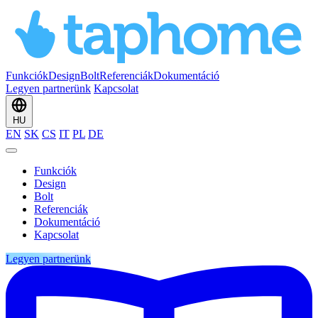
Funkciók
Design
Bolt
Referenciák
Dokumentáció
Legyen partnerünk
Kapcsolat
HU
EN
SK
CS
IT
PL
DE
Funkciók
Design
Bolt
Referenciák
Dokumentáció
Kapcsolat
Legyen partnerünk