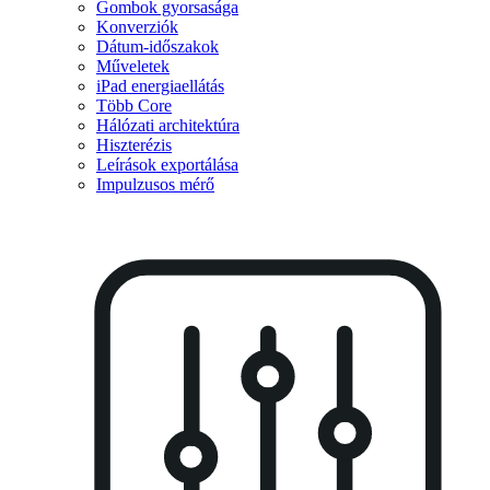
Gombok gyorsasága
Konverziók
Dátum-időszakok
Műveletek
iPad energiaellátás
Több Core
Hálózati architektúra
Hiszterézis
Leírások exportálása
Impulzusos mérő