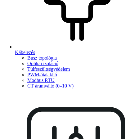
Kábelezés
Busz topológia
Optikai izoláció
Túlfeszültségvédelem
PWM-átalakító
Modbus RTU
CT áramváltó (0–10 V)