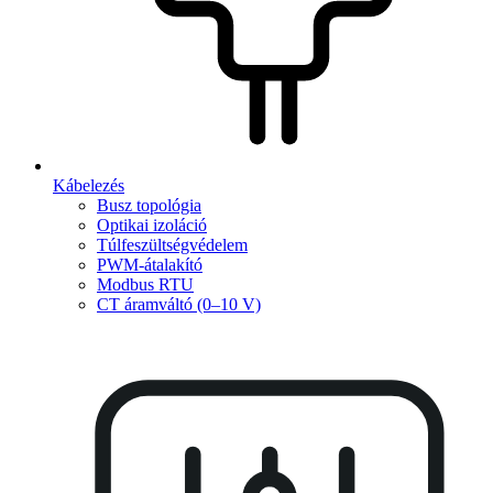
Kábelezés
Busz topológia
Optikai izoláció
Túlfeszültségvédelem
PWM-átalakító
Modbus RTU
CT áramváltó (0–10 V)