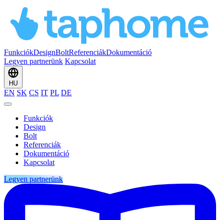
Funkciók
Design
Bolt
Referenciák
Dokumentáció
Legyen partnerünk
Kapcsolat
HU
EN
SK
CS
IT
PL
DE
Funkciók
Design
Bolt
Referenciák
Dokumentáció
Kapcsolat
Legyen partnerünk