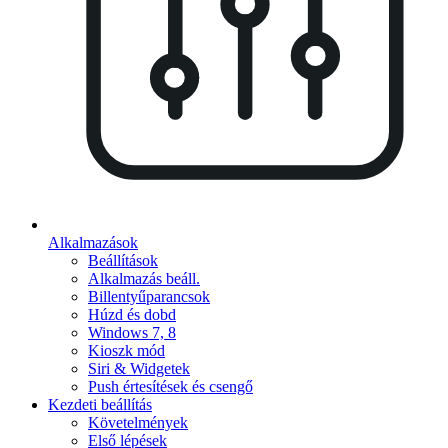
Alkalmazások
Beállítások
Alkalmazás beáll.
Billentyűparancsok
Húzd és dobd
Windows 7, 8
Kioszk mód
Siri & Widgetek
Push értesítések és csengő
Kezdeti beállítás
Követelmények
Első lépések