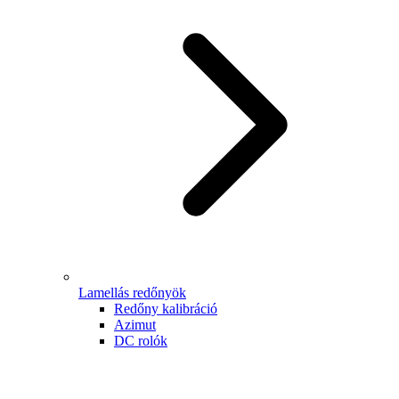
Lamellás redőnyök
Redőny kalibráció
Azimut
DC rolók