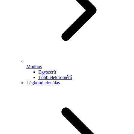
Modbus
Egyszerű
Több elektromérő
Légkondicionálás