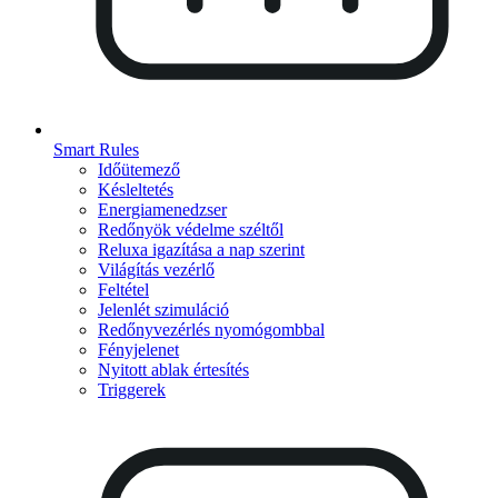
Smart Rules
Időütemező
Késleltetés
Energiamenedzser
Redőnyök védelme széltől
Reluxa igazítása a nap szerint
Világítás vezérlő
Feltétel
Jelenlét szimuláció
Redőnyvezérlés nyomógombbal
Fényjelenet
Nyitott ablak értesítés
Triggerek