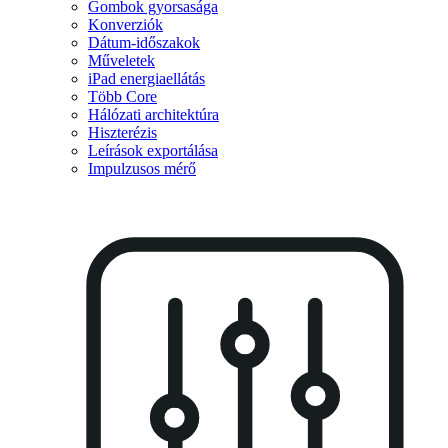
Gombok gyorsasága
Konverziók
Dátum-időszakok
Műveletek
iPad energiaellátás
Több Core
Hálózati architektúra
Hiszterézis
Leírások exportálása
Impulzusos mérő