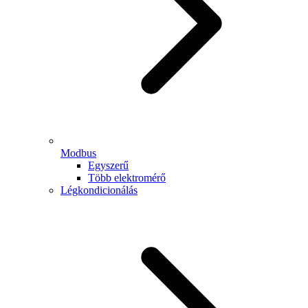
Modbus
Egyszerű
Több elektromérő
Légkondicionálás