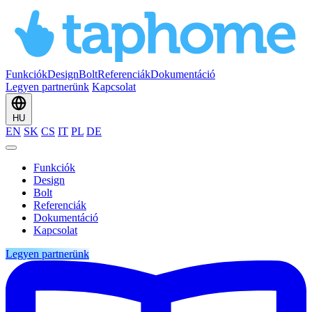
Funkciók
Design
Bolt
Referenciák
Dokumentáció
Legyen partnerünk
Kapcsolat
HU
EN
SK
CS
IT
PL
DE
Funkciók
Design
Bolt
Referenciák
Dokumentáció
Kapcsolat
Legyen partnerünk