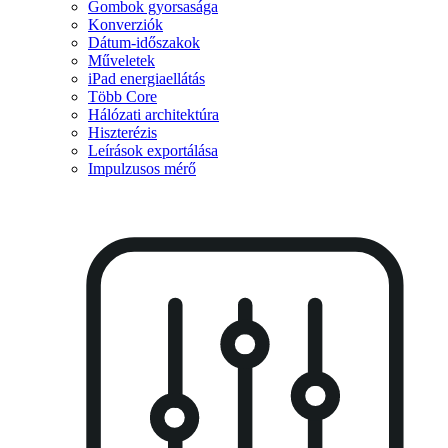
Gombok gyorsasága
Konverziók
Dátum-időszakok
Műveletek
iPad energiaellátás
Több Core
Hálózati architektúra
Hiszterézis
Leírások exportálása
Impulzusos mérő