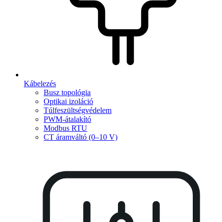
Kábelezés
Busz topológia
Optikai izoláció
Túlfeszültségvédelem
PWM-átalakító
Modbus RTU
CT áramváltó (0–10 V)