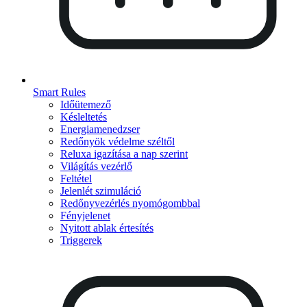
Smart Rules
Időütemező
Késleltetés
Energiamenedzser
Redőnyök védelme széltől
Reluxa igazítása a nap szerint
Világítás vezérlő
Feltétel
Jelenlét szimuláció
Redőnyvezérlés nyomógombbal
Fényjelenet
Nyitott ablak értesítés
Triggerek