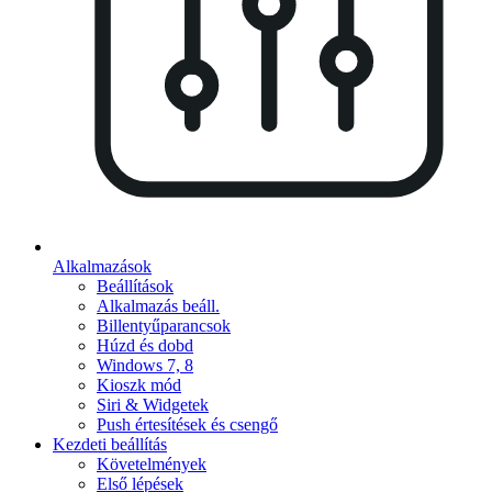
Alkalmazások
Beállítások
Alkalmazás beáll.
Billentyűparancsok
Húzd és dobd
Windows 7, 8
Kioszk mód
Siri & Widgetek
Push értesítések és csengő
Kezdeti beállítás
Követelmények
Első lépések