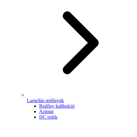
Lamellás redőnyök
Redőny kalibráció
Azimut
DC rolók