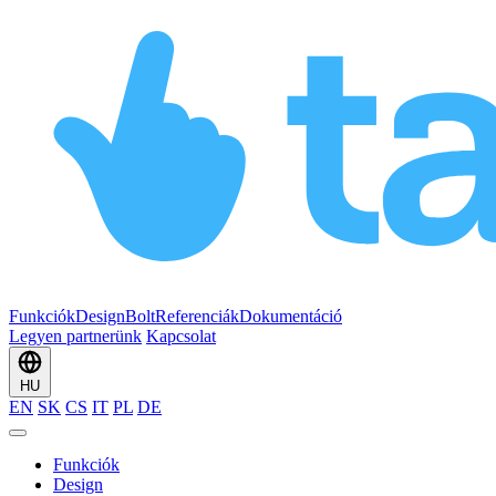
Funkciók
Design
Bolt
Referenciák
Dokumentáció
Legyen partnerünk
Kapcsolat
HU
EN
SK
CS
IT
PL
DE
Funkciók
Design