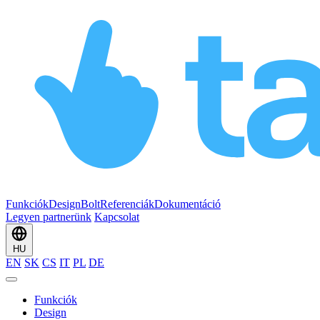
Funkciók
Design
Bolt
Referenciák
Dokumentáció
Legyen partnerünk
Kapcsolat
HU
EN
SK
CS
IT
PL
DE
Funkciók
Design