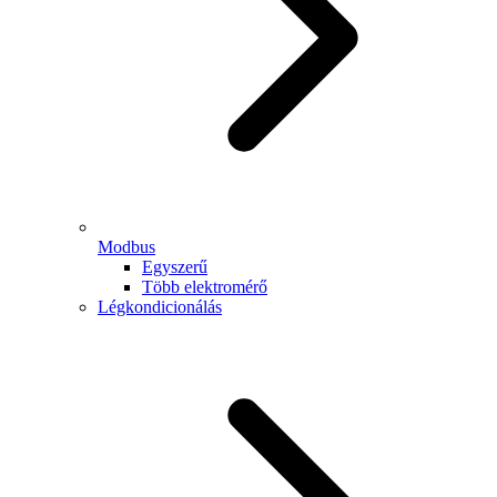
Modbus
Egyszerű
Több elektromérő
Légkondicionálás