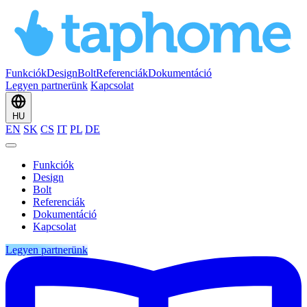
Funkciók
Design
Bolt
Referenciák
Dokumentáció
Legyen partnerünk
Kapcsolat
HU
EN
SK
CS
IT
PL
DE
Funkciók
Design
Bolt
Referenciák
Dokumentáció
Kapcsolat
Legyen partnerünk