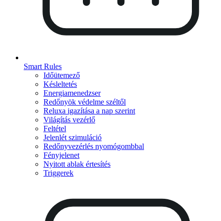
Smart Rules
Időütemező
Késleltetés
Energiamenedzser
Redőnyök védelme széltől
Reluxa igazítása a nap szerint
Világítás vezérlő
Feltétel
Jelenlét szimuláció
Redőnyvezérlés nyomógombbal
Fényjelenet
Nyitott ablak értesítés
Triggerek