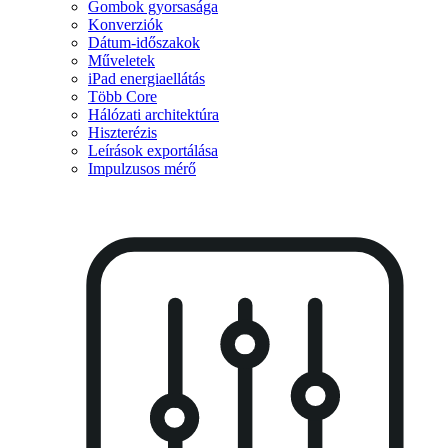
Gombok gyorsasága
Konverziók
Dátum-időszakok
Műveletek
iPad energiaellátás
Több Core
Hálózati architektúra
Hiszterézis
Leírások exportálása
Impulzusos mérő