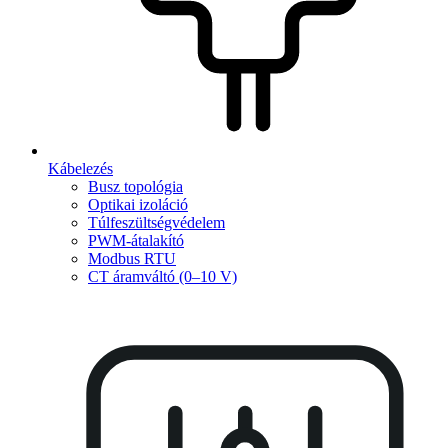
Kábelezés
Busz topológia
Optikai izoláció
Túlfeszültségvédelem
PWM-átalakító
Modbus RTU
CT áramváltó (0–10 V)