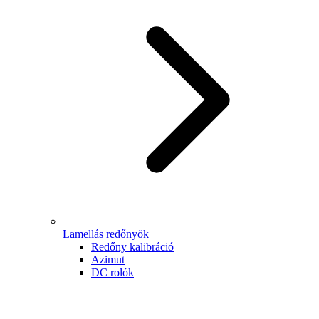
Lamellás redőnyök
Redőny kalibráció
Azimut
DC rolók