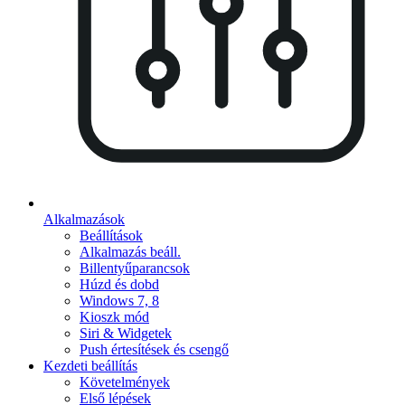
Alkalmazások
Beállítások
Alkalmazás beáll.
Billentyűparancsok
Húzd és dobd
Windows 7, 8
Kioszk mód
Siri & Widgetek
Push értesítések és csengő
Kezdeti beállítás
Követelmények
Első lépések