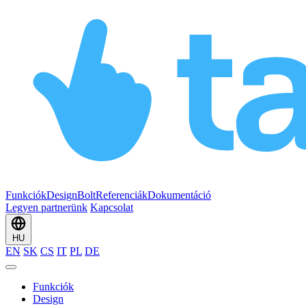
Funkciók
Design
Bolt
Referenciák
Dokumentáció
Legyen partnerünk
Kapcsolat
HU
EN
SK
CS
IT
PL
DE
Funkciók
Design