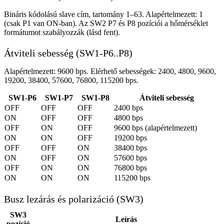
Bináris kódolású slave cím, tartomány 1–63. Alapértelmezett: 1
(csak P1 van ON-ban). Az SW2 P7 és P8 pozíciói a hőmérséklet
formátumot szabályozzák (lásd fent).
Átviteli sebesség (SW1-P6..P8)
Alapértelmezett: 9600 bps. Elérhető sebességek: 2400, 4800, 9600,
19200, 38400, 57600, 76800, 115200 bps.
SW1-P6
SW1-P7
SW1-P8
Átviteli sebesség
OFF
OFF
OFF
2400 bps
ON
OFF
OFF
4800 bps
OFF
ON
OFF
9600 bps (alapértelmezett)
ON
ON
OFF
19200 bps
OFF
OFF
ON
38400 bps
ON
OFF
ON
57600 bps
OFF
ON
ON
76800 bps
ON
ON
ON
115200 bps
Busz lezárás és polarizáció (SW3)
SW3
Leírás
pozíció