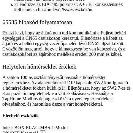
Ellenőrizze az EIA-485 polaritást: A+ / B- konzisztensnek
kell lennie a buszon lévő összes eszközön
65535 hibakód folyamatosan
Ez azt jelzi, hogy az átjáró nem tud kommunikálni a Fujitsu beltéri
egységgel a CN65 csatlakozón keresztül. Ellenőrizze a kábelt az
átjáró és a beltéri egység vezérlőpanelén lévő CN65 aljzat között.
Győződjön meg arról, hogy a klímaegység be van kapcsolva, és a
csatlakozókábel az átjáróhoz mellékelt eredeti 200 mm-es kábel.
Helytelen hőmérséklet értékek
A sablon 100-as osztási tényezőt használ a hőmérséklet
regiszterekhez. Az alapértelmezett DIP kapcsoló SW2 konfiguráció
a hőmérsékletet fokban küldi (x1). Ellenőrizze, hogy az SW2 7-es és
8-as pozíciói megfelelnek-e a várt skálázásnak. Használja a
TapHome Modbus debug eszközét a nyers regiszterértékek
olvasásához, és hasonlítsa össze a várt hőmérséklettel.
Elérhető eszközök
IntesisBOX FJ-AC-MBS-1
Modul