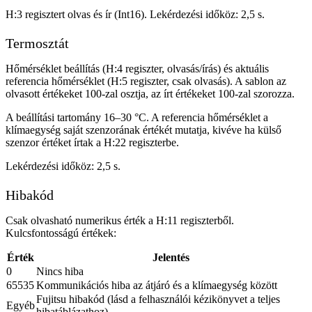
H:3 regisztert olvas és ír (Int16). Lekérdezési időköz: 2,5 s.
Termosztát
Hőmérséklet beállítás (H:4 regiszter, olvasás/írás) és aktuális
referencia hőmérséklet (H:5 regiszter, csak olvasás). A sablon az
olvasott értékeket 100-zal osztja, az írt értékeket 100-zal szorozza.
A beállítási tartomány 16–30 °C. A referencia hőmérséklet a
klímaegység saját szenzorának értékét mutatja, kivéve ha külső
szenzor értéket írtak a H:22 regiszterbe.
Lekérdezési időköz: 2,5 s.
Hibakód
Csak olvasható numerikus érték a H:11 regiszterből.
Kulcsfontosságú értékek:
Érték
Jelentés
0
Nincs hiba
65535
Kommunikációs hiba az átjáró és a klímaegység között
Fujitsu hibakód (lásd a felhasználói kézikönyvet a teljes
Egyéb
hibatáblázathoz)