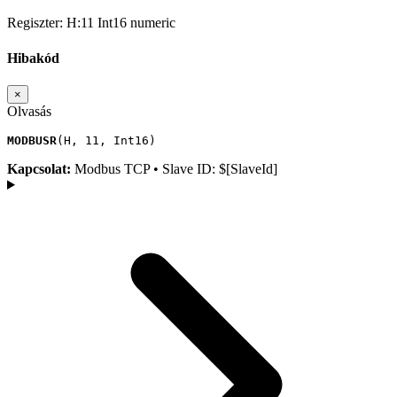
Regiszter:
H:11
Int16
numeric
Hibakód
×
Olvasás
MODBUSR
(
H
,
11
,
Int16
)
Kapcsolat:
Modbus TCP • Slave ID: $[SlaveId]