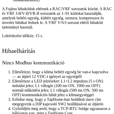
A Fujitsu hibakódok eltérnek a RAC/VRF sorozatok között. A RAC
és VRF J-II/V-II/VR-II sorozatok az 1–91 kódokat használják,
amelyek beltéri egység, kültéri egység, szenzor, kompresszor és
inverter hibákat fednek le. A VRF V/S/J sorozat eltérő hibakód
tartományt használ.
Lekérdezési időköz: 15 s.
Hibaelhárítás
Nincs Modbus kommunikáció
Ellenőrizze, hogy a klíma beltéri egység be van-e kapcsolva
— az átjáró 12 VDC-t igényel az egységtől
Ellenőrizze a LED jelzéseket: L1+L2 impulzus (5 s ON)
indulást jelez; L1 villogás (100 ms ON, 1900 ms OFF)
normál működést jelez; L1 villogás (500 ms ON, 500 ms
OFF) kommunikációs hibát jelez a klímaegységgel
Erősítse meg, hogy a TapHome-ban beállított slave cím
megegyezik a DIP kapcsoló SW2 beállításával az átjárón
Győződjön meg arról, hogy a TCP-RTU bridge ugyanazon a
hálózaton van, mint a TapHome Core