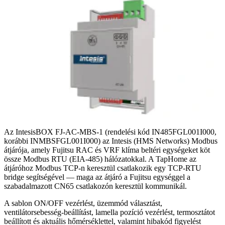
Az IntesisBOX FJ-AC-MBS-1 (rendelési kód IN485FGL001I000,
korábbi INMBSFGL001I000) az Intesis (HMS Networks) Modbus
átjárója, amely Fujitsu RAC és VRF klíma beltéri egységeket köt
össze Modbus RTU (EIA-485) hálózatokkal. A TapHome az
átjáróhoz Modbus TCP-n keresztül csatlakozik egy TCP-RTU
bridge segítségével — maga az átjáró a Fujitsu egységgel a
szabadalmazott CN65 csatlakozón keresztül kommunikál.
A sablon ON/OFF vezérlést, üzemmód választást,
ventilátorsebesség-beállítást, lamella pozíció vezérlést, termosztátot
beállított és aktuális hőmérséklettel, valamint hibakód figyelést