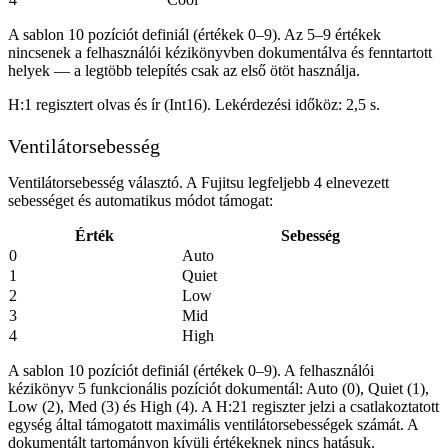
A sablon 10 pozíciót definiál (értékek 0–9). Az 5–9 értékek
nincsenek a felhasználói kézikönyvben dokumentálva és fenntartott
helyek — a legtöbb telepítés csak az első ötöt használja.
H:1 regisztert olvas és ír (Int16). Lekérdezési időköz: 2,5 s.
Ventilátorsebesség
Ventilátorsebesség választó. A Fujitsu legfeljebb 4 elnevezett
sebességet és automatikus módot támogat:
Érték
Sebesség
0
Auto
1
Quiet
2
Low
3
Mid
4
High
A sablon 10 pozíciót definiál (értékek 0–9). A felhasználói
kézikönyv 5 funkcionális pozíciót dokumentál: Auto (0), Quiet (1),
Low (2), Med (3) és High (4). A H:21 regiszter jelzi a csatlakoztatott
egység által támogatott maximális ventilátorsebességek számát. A
dokumentált tartományon kívüli értékeknek nincs hatásuk.