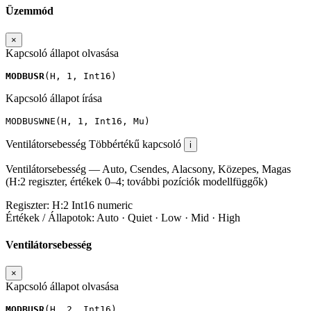
Üzemmód
×
Kapcsoló állapot olvasása
MODBUSR
(
H
,
1
,
Int16
)
Kapcsoló állapot írása
MODBUSWNE
(
H
,
1
,
Int16
,
Mu
)
Ventilátorsebesség
Többértékű kapcsoló
i
Ventilátorsebesség — Auto, Csendes, Alacsony, Közepes, Magas
(H:2 regiszter, értékek 0–4; további pozíciók modellfüggők)
Regiszter:
H:2
Int16
numeric
Értékek / Állapotok:
Auto · Quiet · Low · Mid · High
Ventilátorsebesség
×
Kapcsoló állapot olvasása
MODBUSR
(
H
,
2
,
Int16
)