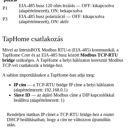
EIA-485 busz 120 ohm lezárás — OFF: kikapcsolva
P1
(alapértelmezett), ON: bekapcsolva
EIA-485 busz polarizáció — OFF: kikapcsolva
P3
(alapértelmezett), ON: aktív
TapHome csatlakozás
Mivel az IntesisBOX Modbus RTU-n (EIA-485) kommunikál, a
TapHome Core és az EIA-485 busz között
Modbus TCP-RTU
bridge
szükséges. A TapHome a helyi hálózaton keresztül Modbus
TCP-vel csatlakozik a bridge-hez.
A sablon importálásakor a TapHome-ban adja meg:
IP cím
— a TCP-RTU bridge IP címe a helyi hálózaton
(alapértelmezett: 192.168.0.1)
Slave ID
— az átjáró Modbus címe a DIP kapcsolókkal
beállítva (alapértelmezett: 1)
Rendeljen statikus IP címet a TCP-RTU bridge-hez a router
DHCP beállításaiban, hogy a cím ne változzon újraindítás
után.