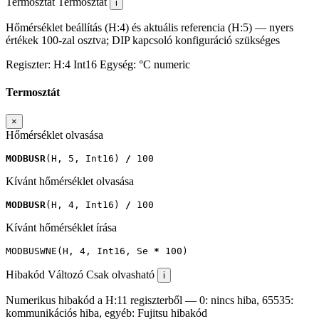
Termosztát
Termosztát
i
Hőmérséklet beállítás (H:4) és aktuális referencia (H:5) — nyers
értékek 100-zal osztva; DIP kapcsoló konfiguráció szükséges
Regiszter:
H:4
Int16
Egység:
°C
numeric
Termosztát
×
Hőmérséklet olvasása
MODBUSR
(
H
,
5
,
Int16
)
/
100
Kívánt hőmérséklet olvasása
MODBUSR
(
H
,
4
,
Int16
)
/
100
Kívánt hőmérséklet írása
MODBUSWNE
(
H
,
4
,
Int16
,
Se
*
100
)
Hibakód
Változó
Csak olvasható
i
Numerikus hibakód a H:11 regiszterből — 0: nincs hiba, 65535:
kommunikációs hiba, egyéb: Fujitsu hibakód