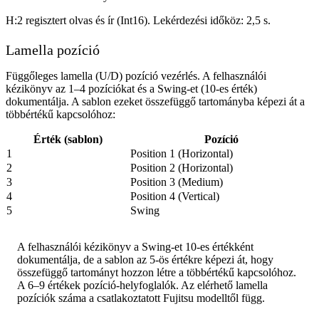
H:2 regisztert olvas és ír (Int16). Lekérdezési időköz: 2,5 s.
Lamella pozíció
Függőleges lamella (U/D) pozíció vezérlés. A felhasználói
kézikönyv az 1–4 pozíciókat és a Swing-et (10-es érték)
dokumentálja. A sablon ezeket összefüggő tartományba képezi át a
többértékű kapcsolóhoz:
Érték (sablon)
Pozíció
1
Position 1 (Horizontal)
2
Position 2 (Horizontal)
3
Position 3 (Medium)
4
Position 4 (Vertical)
5
Swing
A felhasználói kézikönyv a Swing-et 10-es értékként
dokumentálja, de a sablon az 5-ös értékre képezi át, hogy
összefüggő tartományt hozzon létre a többértékű kapcsolóhoz.
A 6–9 értékek pozíció-helyfoglalók. Az elérhető lamella
pozíciók száma a csatlakoztatott Fujitsu modelltől függ.