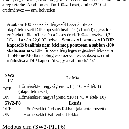
a regiszterbe. A sablon ezután 100-zal oszt, ami 0,22 °C-t
eredményez — ami helytelen.
A sablon 100-as osztási tényezőt használ, de az
alapértelmezett DIP kapcsoló beállítás (x1 mód) egész fok
értékeket küld. x1 esetén a 22-es érték 100-zal osztva 0,22
°C-t ad a várt 22,0 °C helyett.
Sem az x1, sem az x10 DIP
kapcsoló beállítás nem felel meg pontosan a sablon /100
skálázásának.
Ellenőrizze a tényleges regiszterértékeket a
TapHome Modbus debug eszközével, és szükség szerint
módosítsa a DIP kapcsolót vagy a sablon skálázást.
SW2-
Leírás
P7
Hőmérséklet nagyságrend x1 (1 °C = érték 1)
OFF
(alapértelmezett)
ON
Hőmérséklet nagyságrend x10 (1 °C = érték 10)
SW2-P8
Leírás
OFF
Hőmérséklet Celsius fokban (alapértelmezett)
ON
Hőmérséklet Fahrenheit fokban
Modbus cím (SW2-P1..P6)