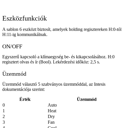
Eszközfunkciók
A sablon 6 eszközt biztosít, amelyek holding regisztereken H:0-tól
H:11-ig kommunikálnak.
ON/OFF
Egyszerű kapcsoló a klímaegység be- és kikapcsolásához. H:0
regisztert olvas és ír (Bool). Lekérdezési időköz: 2,5 s.
Üzemmód
Üzemmód választó 5 szabványos üzemmóddal, az Intesis
dokumentációja szerint:
Érték
Üzemmód
0
Auto
1
Heat
2
Dry
3
Fan
4
Cool