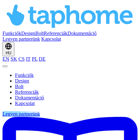
Funkciók
Design
Bolt
Referenciák
Dokumentáció
Legyen partnerünk
Kapcsolat
HU
EN
SK
CS
IT
PL
DE
Funkciók
Design
Bolt
Referenciák
Dokumentáció
Kapcsolat
Legyen partnerünk