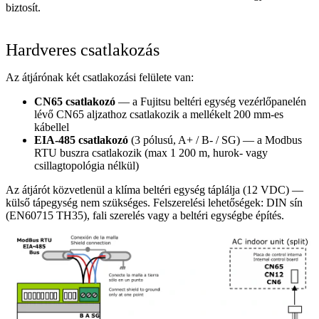
biztosít.
Hardveres csatlakozás
Az átjárónak két csatlakozási felülete van:
CN65 csatlakozó
— a Fujitsu beltéri egység vezérlőpanelén
lévő CN65 aljzathoz csatlakozik a mellékelt 200 mm-es
kábellel
EIA-485 csatlakozó
(3 pólusú, A+ / B- / SG) — a Modbus
RTU buszra csatlakozik (max 1 200 m, hurok- vagy
csillagtopológia nélkül)
Az átjárót közvetlenül a klíma beltéri egység táplálja (12 VDC) —
külső tápegység nem szükséges. Felszerelési lehetőségek: DIN sín
(EN60715 TH35), fali szerelés vagy a beltéri egységbe építés.