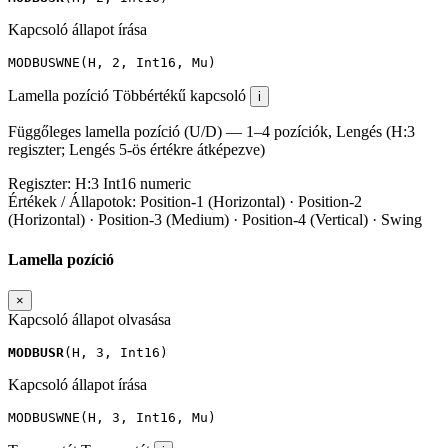
Kapcsoló állapot írása
MODBUSWNE
(
H
,
2
,
Int16
,
Mu
)
Lamella pozíció
Többértékű kapcsoló
i
Függőleges lamella pozíció (U/D) — 1–4 pozíciók, Lengés (H:3
regiszter; Lengés 5-ös értékre átképezve)
Regiszter:
H:3
Int16
numeric
Értékek / Állapotok:
Position-1 (Horizontal) · Position-2
(Horizontal) · Position-3 (Medium) · Position-4 (Vertical) · Swing
Lamella pozíció
×
Kapcsoló állapot olvasása
MODBUSR
(
H
,
3
,
Int16
)
Kapcsoló állapot írása
MODBUSWNE
(
H
,
3
,
Int16
,
Mu
)