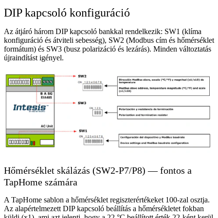
DIP kapcsoló konfiguráció
Az átjáró három DIP kapcsoló bankkal rendelkezik: SW1 (klíma
konfiguráció és átviteli sebesség), SW2 (Modbus cím és hőmérséklet
formátum) és SW3 (busz polarizáció és lezárás). Minden változtatás
újraindítást igényel.
Hőmérséklet skálázás (SW2-P7/P8) — fontos a
TapHome számára
A TapHome sablon a hőmérséklet regiszterértékeket 100-zal osztja.
Az alapértelmezett DIP kapcsoló beállítás a hőmérsékletet fokban
küldi (x1), ami azt jelenti, hogy a 22 °C beállított érték 22-ként kerül