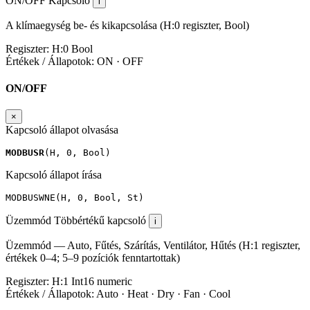
ON/OFF
Kapcsoló
i
A klímaegység be- és kikapcsolása (H:0 regiszter, Bool)
Regiszter:
H:0
Bool
Értékek / Állapotok:
ON · OFF
ON/OFF
×
Kapcsoló állapot olvasása
MODBUSR
(
H
,
0
,
Bool
)
Kapcsoló állapot írása
MODBUSWNE
(
H
,
0
,
Bool
,
St
)
Üzemmód
Többértékű kapcsoló
i
Üzemmód — Auto, Fűtés, Szárítás, Ventilátor, Hűtés (H:1 regiszter,
értékek 0–4; 5–9 pozíciók fenntartottak)
Regiszter:
H:1
Int16
numeric
Értékek / Állapotok:
Auto · Heat · Dry · Fan · Cool