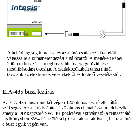
A beltéri egység kinyitása és az átjáró csatlakoztatása előtt
válassza le a klímaberendezést a hálózatról. A mellékelt kábel
200 mm hosszú — meghosszabbítása vagy rövidítése
meghibásodást okozhat. A csatlakozókábelt tartsa minél
távolabb az elektromos vezetékektől és földelő vezetékektől.
EIA-485 busz lezárás
Az EIA-485 busz mindkét végén 120 ohmos lezáró ellenállás
szükséges. Az átjáró beépített 120 ohmos ellenállással rendelkezik,
amely a DIP kapcsoló SW3 P1 pozícióval aktiválható (a felhasználói
kézikönyvben SW4 P1 jelöléssel). Csak akkor aktiválja, ha az átjáró
a busz egyik végén van.