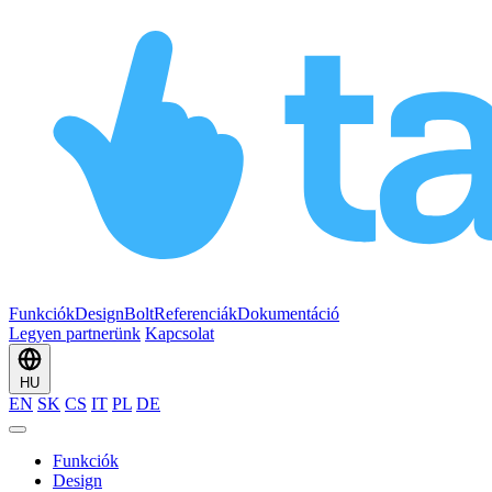
Funkciók
Design
Bolt
Referenciák
Dokumentáció
Legyen partnerünk
Kapcsolat
HU
EN
SK
CS
IT
PL
DE
Funkciók
Design