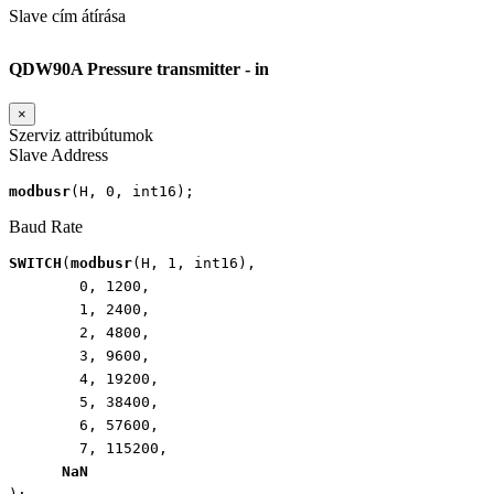
Slave cím átírása
QDW90A Pressure transmitter - in
×
Szerviz attribútumok
Slave Address
modbusr
(
H
,
0
,
int16
);
Baud Rate
SWITCH
(
modbusr
(
H
,
1
,
int16
),
0
,
1200
,
1
,
2400
,
2
,
4800
,
3
,
9600
,
4
,
19200
,
5
,
38400
,
6
,
57600
,
7
,
115200
,
NaN