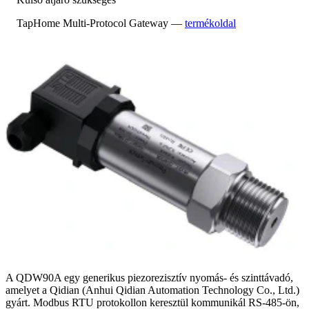
TapHome Multi-Protocol Gateway —
termékoldal
A QDW90A egy generikus piezorezisztív nyomás- és szinttávadó,
amelyet a Qidian (Anhui Qidian Automation Technology Co., Ltd.)
gyárt. Modbus RTU protokollon keresztül kommunikál RS-485-ön,