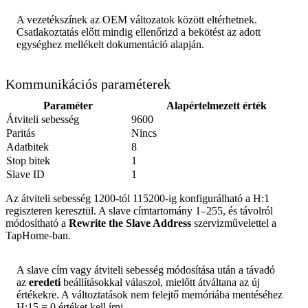
A vezetékszínek az OEM változatok között eltérhetnek.
Csatlakoztatás előtt mindig ellenőrizd a bekötést az adott
egységhez mellékelt dokumentáció alapján.
Kommunikációs paraméterek
Paraméter
Alapértelmezett érték
Átviteli sebesség
9600
Paritás
Nincs
Adatbitek
8
Stop bitek
1
Slave ID
1
Az átviteli sebesség 1200-tól 115200-ig konfigurálható a H:1
regiszteren keresztül. A slave címtartomány 1–255, és távolról
módosítható a
Rewrite the Slave Address
szervizművelettel a
TapHome-ban.
A slave cím vagy átviteli sebesség módosítása után a távadó
az
eredeti
beállításokkal válaszol, mielőtt átváltana az új
értékekre. A változtatások nem felejtő memóriába mentéséhez
H:15 = 0 értéket kell írni.