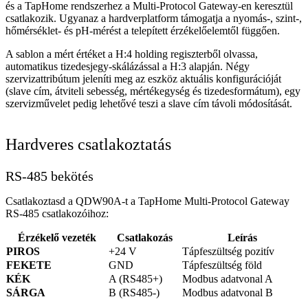
és a TapHome rendszerhez a Multi-Protocol Gateway-en keresztül
csatlakozik. Ugyanaz a hardverplatform támogatja a nyomás-, szint-,
hőmérséklet- és pH-mérést a telepített érzékelőelemtől függően.
A sablon a mért értéket a H:4 holding regiszterből olvassa,
automatikus tizedesjegy-skálázással a H:3 alapján. Négy
szervizattribútum jeleníti meg az eszköz aktuális konfigurációját
(slave cím, átviteli sebesség, mértékegység és tizedesformátum), egy
szervizművelet pedig lehetővé teszi a slave cím távoli módosítását.
Hardveres csatlakoztatás
RS-485 bekötés
Csatlakoztasd a QDW90A-t a TapHome Multi-Protocol Gateway
RS-485 csatlakozóihoz:
Érzékelő vezeték
Csatlakozás
Leírás
PIROS
+24 V
Tápfeszültség pozitív
FEKETE
GND
Tápfeszültség föld
KÉK
A (RS485+)
Modbus adatvonal A
SÁRGA
B (RS485-)
Modbus adatvonal B