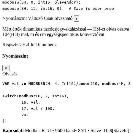
modbusw
(
SH
,
0
,
int16
,
SlaveAddr
);
modbusw
(
SH
,
15
,
int16
,
0
);
# Save to user area
Nyomásszint
Változó
Csak olvasható
i
Mért érték dinamikus tizedesjegy-skálázással — H:4-et olvas osztva
10^(H:3)-mal, m és cm egységspecifikus konverzióval
Regiszter:
H:4
Int16
numeric
Nyomásszint
×
Olvasás
VAR
val
:=
MODBUSR
(
H
,
4
,
Int16
)
/
power
(
10
,
modbusr
(
H
,
3
,
switch
(
modbusr
(
H
,
2
,
int16
),
16
,
val
,
17
,
val
/
100
,
val
);
Kapcsolat:
Modbus RTU • 9600 baud• 8N1 • Slave ID: $[SlaveId]