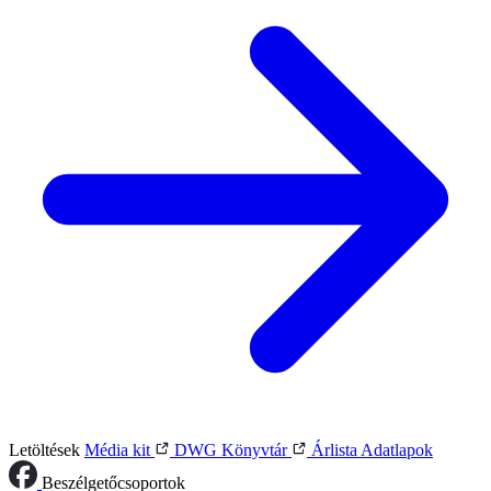
Letöltések
Média kit
DWG Könyvtár
Árlista
Adatlapok
Beszélgetőcsoportok