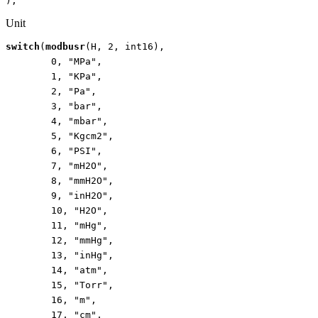
);
Unit
switch
(
modbusr
(
H
,
2
,
int16
),
0
,
"MPa"
,
1
,
"KPa"
,
2
,
"Pa"
,
3
,
"bar"
,
4
,
"mbar"
,
5
,
"Kgcm2"
,
6
,
"PSI"
,
7
,
"mH2O"
,
8
,
"mmH2O"
,
9
,
"inH2O"
,
10
,
"H2O"
,
11
,
"mHg"
,
12
,
"mmHg"
,
13
,
"inHg"
,
14
,
"atm"
,
15
,
"Torr"
,
16
,
"m"
,
17
,
"cm"
,