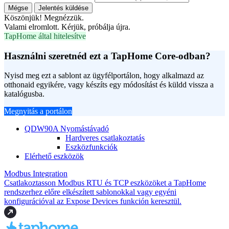
Mégse
Jelentés küldése
Köszönjük! Megnézzük.
Valami elromlott. Kérjük, próbálja újra.
TapHome által hitelesítve
Használni szeretnéd ezt a TapHome Core-odban?
Nyisd meg ezt a sablont az ügyfélportálon, hogy alkalmazd az
otthonaid egyikére, vagy készíts egy módosítást és küldd vissza a
katalógusba.
Megnyitás a portálon
QDW90A Nyomástávadó
Hardveres csatlakoztatás
Eszközfunkciók
Elérhető eszközök
Modbus Integration
Csatlakoztasson Modbus RTU és TCP eszközöket a TapHome
rendszerhez előre elkészített sablonokkal vagy egyéni
konfigurációval az Expose Devices funkción keresztül.