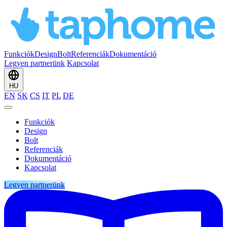
Funkciók
Design
Bolt
Referenciák
Dokumentáció
Legyen partnerünk
Kapcsolat
HU
EN
SK
CS
IT
PL
DE
Funkciók
Design
Bolt
Referenciák
Dokumentáció
Kapcsolat
Legyen partnerünk