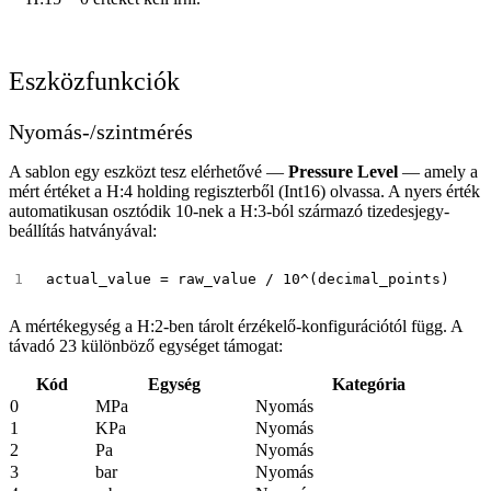
Eszközfunkciók
Nyomás-/szintmérés
A sablon egy eszközt tesz elérhetővé —
Pressure Level
— amely a
mért értéket a H:4 holding regiszterből (Int16) olvassa. A nyers érték
automatikusan osztódik 10-nek a H:3-ból származó tizedesjegy-
beállítás hatványával:
A mértékegység a H:2-ben tárolt érzékelő-konfigurációtól függ. A
távadó 23 különböző egységet támogat:
Kód
Egység
Kategória
0
MPa
Nyomás
1
KPa
Nyomás
2
Pa
Nyomás
3
bar
Nyomás