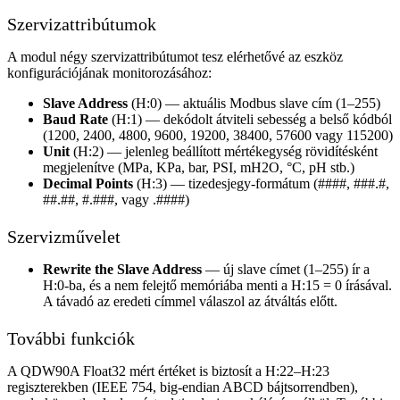
Szervizattribútumok
A modul négy szervizattribútumot tesz elérhetővé az eszköz
konfigurációjának monitorozásához:
Slave Address
(H:0) — aktuális Modbus slave cím (1–255)
Baud Rate
(H:1) — dekódolt átviteli sebesség a belső kódból
(1200, 2400, 4800, 9600, 19200, 38400, 57600 vagy 115200)
Unit
(H:2) — jelenleg beállított mértékegység rövidítésként
megjelenítve (MPa, KPa, bar, PSI, mH2O, °C, pH stb.)
Decimal Points
(H:3) — tizedesjegy-formátum (####, ###.#,
##.##, #.###, vagy .####)
Szervizművelet
Rewrite the Slave Address
— új slave címet (1–255) ír a
H:0-ba, és a nem felejtő memóriába menti a H:15 = 0 írásával.
A távadó az eredeti címmel válaszol az átváltás előtt.
További funkciók
A QDW90A Float32 mért értéket is biztosít a H:22–H:23
regiszterekben (IEEE 754, big-endian ABCD bájtsorrendben),