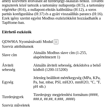
amely közvetlen leolvasást ad tizedesjegy-skálázás nélkül. További
regiszterek közé tartozik a tartomány nullapontja (H:5), a tartomány
végértéke (H:6), a nullapont-eltolás kalibrálása (H:12), a soros
paritás konfigurálása (H:37) és a gyári visszaállítás parancs (H:16).
Ezek igény szerint egyéni Modbus eszközökként hozzáadhatók a
TapHome-ban.
Elérhető eszközök
QDW90A Nyomástávadó
Modul
i
Szerviz attribútumok
Aktuális Modbus slave cím (1-255,
Slave cím
alapértelmezett 1)
Átviteli
Aktuális átviteli sebesség, dekódolva a belső
sebesség
kódból (1200-115200)
Jelenleg beállított mértékegység (MPa, KPa,
Egység
Pa, bar, mbar, PSI, mH2O, mmH2O, °C, °F,
pH stb.)
Tizedesjegy megjelenítési formátum (####,
Tizedesjegyek
###.#, ##.##, #.###, .####)
Szerviz műveletek