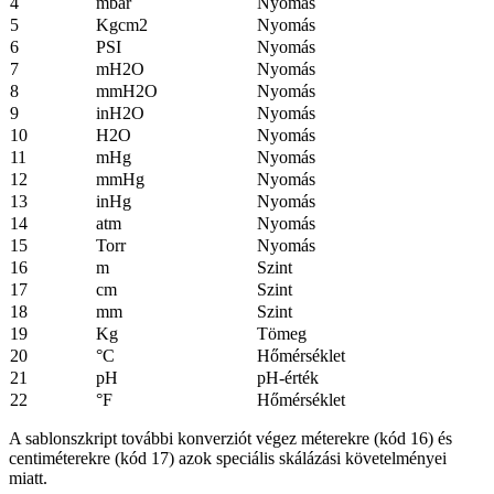
4
mbar
Nyomás
5
Kgcm2
Nyomás
6
PSI
Nyomás
7
mH2O
Nyomás
8
mmH2O
Nyomás
9
inH2O
Nyomás
10
H2O
Nyomás
11
mHg
Nyomás
12
mmHg
Nyomás
13
inHg
Nyomás
14
atm
Nyomás
15
Torr
Nyomás
16
m
Szint
17
cm
Szint
18
mm
Szint
19
Kg
Tömeg
20
°C
Hőmérséklet
21
pH
pH-érték
22
°F
Hőmérséklet
A sablonszkript további konverziót végez méterekre (kód 16) és
centiméterekre (kód 17) azok speciális skálázási követelményei
miatt.