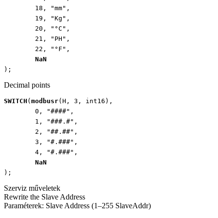
18
,
"mm"
,
19
,
"Kg"
,
20
,
"°C"
,
21
,
"PH"
,
22
,
"°F"
,
NaN
);
Decimal points
SWITCH
(
modbusr
(
H
,
3
,
int16
),
0
,
"####"
,
1
,
"###.#"
,
2
,
"##.##"
,
3
,
"#.###"
,
4
,
"#.###"
,
NaN
);
Szerviz műveletek
Rewrite the Slave Address
Paraméterek: Slave Address (1–255 SlaveAddr)