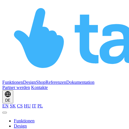
Funktionen
Design
Shop
Referenzen
Dokumentation
Partner werden
Kontakte
DE
EN
SK
CS
HU
IT
PL
Funktionen
Design