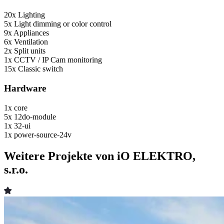
20x
Lighting
5x
Light dimming or color control
9x
Appliances
6x
Ventilation
2x
Split units
1x
CCTV / IP Cam monitoring
15x
Classic switch
Hardware
1x
core
5x
12do-module
1x
32-ui
1x
power-source-24v
Weitere Projekte von iO ELEKTRO,
s.r.o.