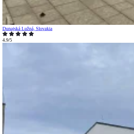
Dunajská Lužná, Slovakia
4.9/5