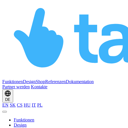
Funktionen
Design
Shop
Referenzen
Dokumentation
Partner werden
Kontakte
DE
EN
SK
CS
HU
IT
PL
Funktionen
Design