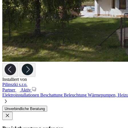
Installiert von
Pilinszki s.r.o.
Partner
Aktiv
Elektroinstallationen
Beschattung
Beleuchtung
Wärmepumpen, Heizu
Unverbindliche Beratung