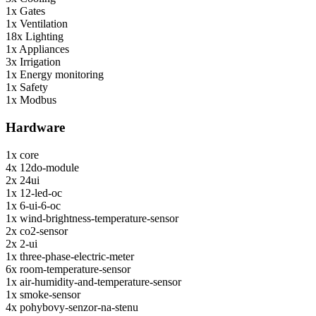
1x
Gates
1x
Ventilation
18x
Lighting
1x
Appliances
3x
Irrigation
1x
Energy monitoring
1x
Safety
1x
Modbus
Hardware
1x
core
4x
12do-module
2x
24ui
1x
12-led-oc
1x
6-ui-6-oc
1x
wind-brightness-temperature-sensor
2x
co2-sensor
2x
2-ui
1x
three-phase-electric-meter
6x
room-temperature-sensor
1x
air-humidity-and-temperature-sensor
1x
smoke-sensor
4x
pohybovy-senzor-na-stenu