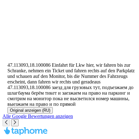
47.113093,18.100086 Einfahrt für Lkw hier, wir fahren bis zur
Schranke, nehmen ein Ticket und fahren rechts auf den Parkplatz
und schauen auf den Monitor, bis die Nummer des Fahrzeugs
erscheint, dann fahren wir rechts und geradeaus
47.113093,18.100086 заезд для грузовых тут, подъезжаем до
шлагбаума берём тикет и заезжаем на право на паркинг и
смотрим на монитор пока не высветился номер машины,
выезжаем на право и по прямой
Original anzeigen
(RU)
Alle Google Bewertungen anzeigen