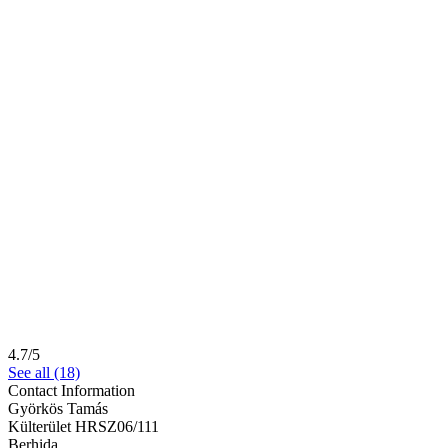
4.7/5
See all (18)
Contact Information
Györkös Tamás
Külterület HRSZ06/111
Berhida