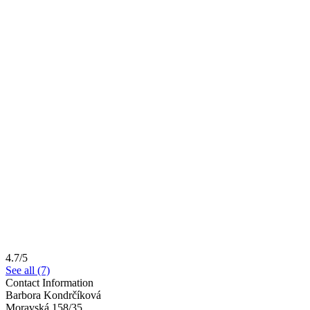
4.7/5
See all (7)
Contact Information
Barbora Kondrčíková
Moravská 158/35