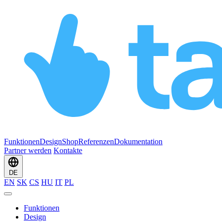
Funktionen
Design
Shop
Referenzen
Dokumentation
Partner werden
Kontakte
DE
EN
SK
CS
HU
IT
PL
Funktionen
Design