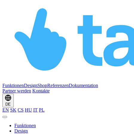
Funktionen
Design
Shop
Referenzen
Dokumentation
Partner werden
Kontakte
DE
EN
SK
CS
HU
IT
PL
Funktionen
Design