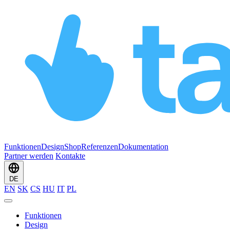
Funktionen
Design
Shop
Referenzen
Dokumentation
Partner werden
Kontakte
DE
EN
SK
CS
HU
IT
PL
Funktionen
Design