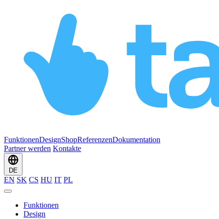
Funktionen
Design
Shop
Referenzen
Dokumentation
Partner werden
Kontakte
DE
EN
SK
CS
HU
IT
PL
Funktionen
Design