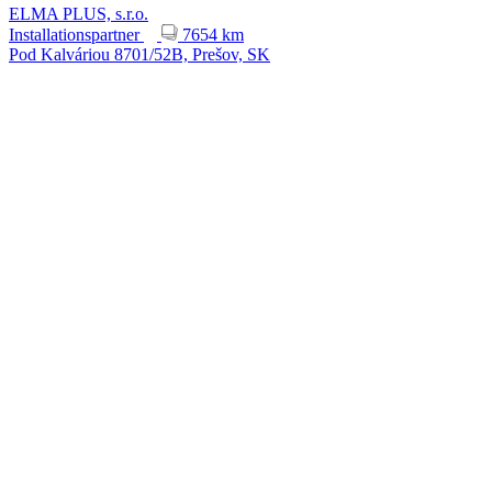
ELMA PLUS, s.r.o.
Installationspartner
7654 km
Pod Kalváriou 8701/52B, Prešov, SK