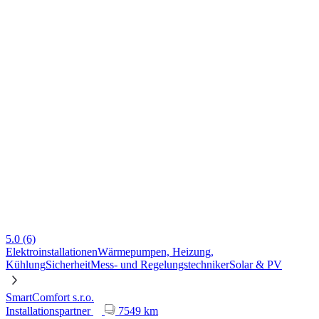
5.0
(6)
Elektroinstallationen
Wärmepumpen, Heizung,
Kühlung
Sicherheit
Mess- und Regelungstechniker
Solar & PV
SmartComfort s.r.o.
Installationspartner
7549 km