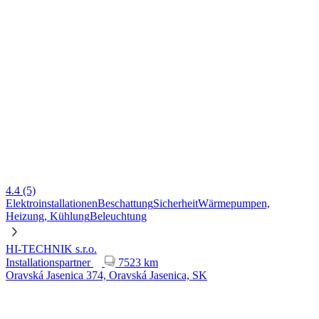
4.4
(5)
Elektroinstallationen
Beschattung
Sicherheit
Wärmepumpen,
Heizung, Kühlung
Beleuchtung
HI-TECHNIK s.r.o.
Installationspartner
7523 km
Oravská Jasenica 374, Oravská Jasenica, SK