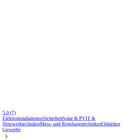
5.0
(7)
Elektroinstallationen
Sicherheit
Solar & PV
IT &
Netzwerktechniker
Mess- und Regelungstechniker
Elektriker
Gewerbe