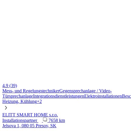
4.9
(39)
Mess- und Regelungstechniker
Gegensprechanlage / Video-
Türsprechanlage
Integrationsdienstleistungen
Elektroinstallationen
Besc
Heizung, Kühlung
+2
ELITT SMART HOME s.r.o.
Installationspartner
7658 km
Jelsova 1, 080 05 Presov, SK