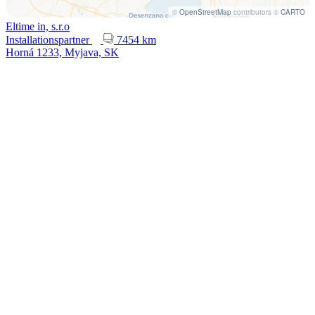
©
OpenStreetMap
contributors ©
CARTO
Eltime in, s.r.o
Installationspartner
7454 km
Horná 1233, Myjava, SK