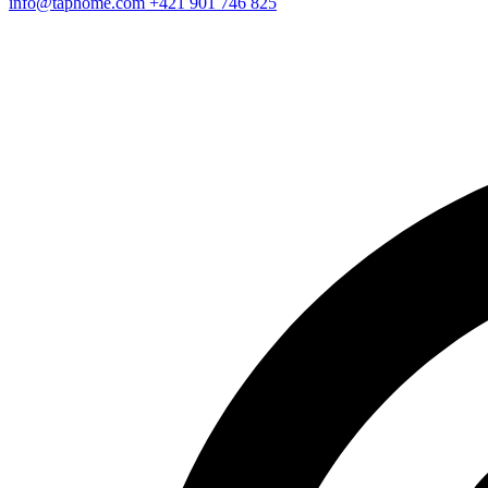
info@taphome.com
+421 901 746 825