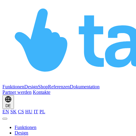
Funktionen
Design
Shop
Referenzen
Dokumentation
Partner werden
Kontakte
DE
EN
SK
CS
HU
IT
PL
Funktionen
Design