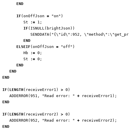
END
IF
(
onOffJson
=
"on"
)
St
:=
1
;
IF
(
ISNULL
(
brightJson
))
SENDDATA
(
"{\"id\":952, \"method\":\"get_pro
END
ELSEIF
(
onOffJson
=
"off"
)
Hb
:=
0
;
St
:=
0
;
END
END
END
IF
(
LENGTH
(
receiveError1
)
>
0
)
ADDERROR
(
951
,
"Read error: "
+
receiveError1
);
END
IF
(
LENGTH
(
receiveError2
)
>
0
)
ADDERROR
(
952
,
"Read error: "
+
receiveError2
);
END