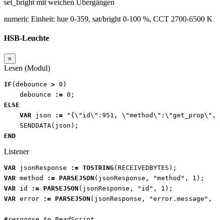
set_bright mit weichen Übergängen
numeric
Einheit:
hue 0-359, sat/bright 0-100 %, CCT 2700-6500 K
HSB-Leuchte
×
Lesen (Modul)
IF
(
debounce
>
0
)
debounce
:=
0
;
ELSE
VAR
json
:=
"{\"id\":951, \"method\":\"get_prop\", 
SENDDATA
(
json
);
END
Listener
VAR
jsonResponse
:=
TOSTRING
(
RECEIVEDBYTES
);
VAR
method
:=
PARSEJSON
(
jsonResponse
,
"method"
,
1
);
VAR
id
:=
PARSEJSON
(
jsonResponse
,
"id"
,
1
);
VAR
error
:=
PARSEJSON
(
jsonResponse
,
"error.message"
,
1
#response to ReadScript