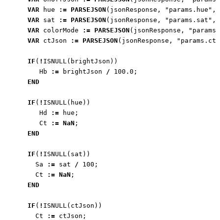
VAR
hue
:=
PARSEJSON
(
jsonResponse
,
"params.hue"
,
VAR
sat
:=
PARSEJSON
(
jsonResponse
,
"params.sat"
,
VAR
colorMode
:=
PARSEJSON
(
jsonResponse
,
"params.
VAR
ctJson
:=
PARSEJSON
(
jsonResponse
,
"params.ct"
IF
(
!
ISNULL
(
brightJson
))
Hb
:=
brightJson
/
100.0
;
END
IF
(
!
ISNULL
(
hue
))
Hd
:=
hue
;
Ct
:=
NaN
;
END
IF
(
!
ISNULL
(
sat
))
Sa
:=
sat
/
100
;
Ct
:=
NaN
;
END
IF
(
!
ISNULL
(
ctJson
))
Ct
:=
ctJson
;