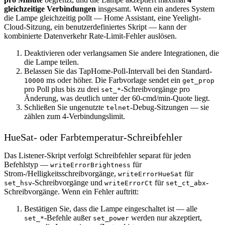
gleichzeitige Verbindungen
insgesamt. Wenn ein anderes System
die Lampe gleichzeitig pollt — Home Assistant, eine Yeelight-
Cloud-Sitzung, ein benutzerdefiniertes Skript — kann der
kombinierte Datenverkehr Rate-Limit-Fehler auslösen.
Deaktivieren oder verlangsamen Sie andere Integrationen, die
die Lampe teilen.
Belassen Sie das TapHome-Poll-Intervall bei den Standard-
ms oder höher. Die Farbvorlage sendet ein
10000
get_prop
pro Poll plus bis zu drei
-Schreibvorgänge pro
set_*
Änderung, was deutlich unter der 60-cmd/min-Quote liegt.
Schließen Sie ungenutzte
-Debug-Sitzungen — sie
telnet
zählen zum 4-Verbindungslimit.
HueSat- oder Farbtemperatur-Schreibfehler
Das Listener-Skript verfolgt Schreibfehler separat für jeden
Befehlstyp —
für
writeErrorBrightness
Strom-/Helligkeitsschreibvorgänge,
für
writeErrorHueSat
-Schreibvorgänge und
für
-
set_hsv
writeErrorCt
set_ct_abx
Schreibvorgänge. Wenn ein Fehler auftritt:
Bestätigen Sie, dass die Lampe eingeschaltet ist — alle
-Befehle außer
werden nur akzeptiert,
set_*
set_power