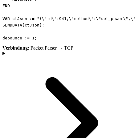
END
VAR
ctJson
:=
"{\"id\":941,\"method\":\"set_power\",\"p
SENDDATA
(
ctJson
);
debounce
:=
1
;
Verbindung:
Packet Parser → TCP