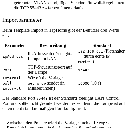
getrennten VLANs sind, fügen Sie eine Firewall-Regel hinzu,
die TCP 55443 zwischen ihnen erlaubt.
Importparameter
Beim Template-Import in TapHome gibt der Benutzer drei Werte
ein:
Parameter
Beschreibung
Standard
(Platzhalter
192.168.0.1
IP-Adresse der Yeelight-
— durch echte IP
ipAddress
Lampe im LAN
ersetzen)
TCP-Steuerungsport auf
Port
55443
der Lampe
Wie oft die Vorlage
Internal
sendet (in
(10 s)
poll
get_prop
10000
Millisekunden)
interval
Der Standard-Port
ist der Standard-Yeelight-LAN-Control-
55443
Port und sollte nicht geändert werden, es sei denn, die Lampe ist auf
einen nicht-standardmäßigen Port konfiguriert.
Zwischen den Polls reagiert die Vorlage auch auf
-
props
Benachrichtigungen, die die Lampe bei Statusänderungen