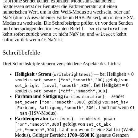
TapHome sendet keinen expliziten Modusumschaltbefehl.
Stattdessen setzt der Benutzer die Farbtemperatur auf einen
numerischen Wert, um in den Weiß-Modus zu wechseln, oder auf
NaN (durch Auswahl einer Farbe im HSB-Picker), um in den HSV-
Modus zu wechseln. Die Schreibskripte prüfen
vor dem Senden
Ct
und überspringen den irrelevanten Befehl —
writesaturation
kehrt sofort zurück wenn
nicht NaN ist, und
kehrt
Ct
writecct
sofort zurück wenn
NaN ist.
Ct
Schreibbefehle
Drei Schreibskripte steuern verschiedene Aspekte des Lichts:
Helligkeit / Strom
(
) — bei Helligkeit > 0
writebrightness
sendet es
gefolgt von
set_power ["on","smooth",300]
. Bei Helligkeit = 0
set_bright [Level,"smooth",300]
sendet es
.
set_power ["off","smooth",300]
Farbton und Sättigung
(
) — sendet
writesaturation
gefolgt von
set_power ["on","smooth",300]
set_hsv
. Läuft nur wenn
[Farbton, Sättigung,"smooth",300]
Ct
(HSV-Modus).
= NaN
Farbtemperatur
(
) — sendet
writecct
set_power
gefolgt von
["on","smooth",300]
set_ct_abx
. Läuft nur wenn
eine Zahl ist (Weiß-
[ct,"smooth",300]
Ct
Modus). Gültiger Bereich:
1700–6500 K
(genaue Grenzen