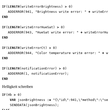
IF
(
LENGTH
(
writeErrorBrightness
)
>
0
)
ADDERROR
(
941
,
"Brightness write error: "
+
writeErro
END
IF
(
LENGTH
(
writeErrorHueSat
)
>
0
)
ADDERROR
(
943
,
"HueSat write error: "
+
writeErrorHue
END
IF
(
LENGTH
(
writeErrorCt
)
>
0
)
ADDERROR
(
944
,
"Color temperature write error: "
+
wr
END
IF
(
LENGTH
(
notificationError
)
>
0
)
ADDERROR
(
1
,
notificationError
);
END
Helligkeit schreiben
IF
(
Hb
>
0
)
VAR
jsonBrightness
:=
"{\"id\":941,\"method\":\"set
SENDDATA
(
jsonBrightness
);