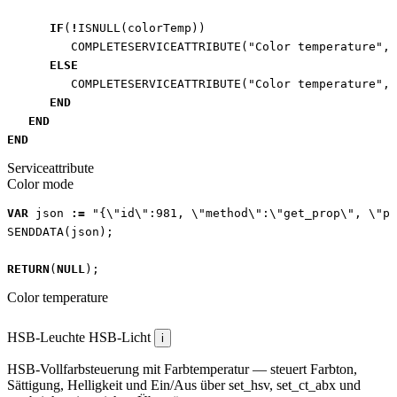
IF
(
!
ISNULL
(
colorTemp
))
COMPLETESERVICEATTRIBUTE
(
"Color temperature"
,
ELSE
COMPLETESERVICEATTRIBUTE
(
"Color temperature"
,
END
END
END
Serviceattribute
Color mode
VAR
json
:=
"{\"id\":981, \"method\":\"get_prop\", \"pa
SENDDATA
(
json
);
RETURN
(
NULL
);
Color temperature
HSB-Leuchte
HSB-Licht
i
HSB-Vollfarbsteuerung mit Farbtemperatur — steuert Farbton,
Sättigung, Helligkeit und Ein/Aus über set_hsv, set_ct_abx und