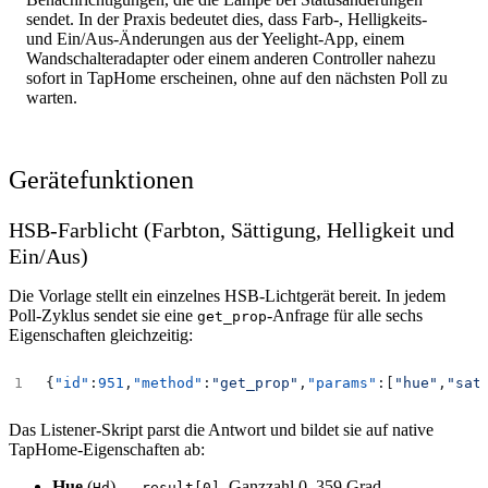
sendet. In der Praxis bedeutet dies, dass Farb-, Helligkeits-
und Ein/Aus-Änderungen aus der Yeelight-App, einem
Wandschalteradapter oder einem anderen Controller nahezu
sofort in TapHome erscheinen, ohne auf den nächsten Poll zu
warten.
Gerätefunktionen
HSB-Farblicht (Farbton, Sättigung, Helligkeit und
Ein/Aus)
Die Vorlage stellt ein einzelnes HSB-Lichtgerät bereit. In jedem
Poll-Zyklus sendet sie eine
-Anfrage für alle sechs
get_prop
Eigenschaften gleichzeitig:
{
"id"
:
951
,
"method"
:
"get_prop"
,
"params"
:[
"hue"
,
"sat
Das Listener-Skript parst die Antwort und bildet sie auf native
TapHome-Eigenschaften ab:
Hue
(
) —
, Ganzzahl 0–359 Grad
Hd
result[0]