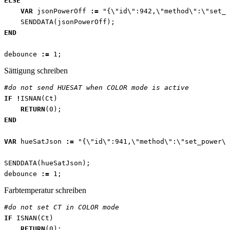
ELSE
VAR
jsonPowerOff
:=
"{\"id\":942,\"method\":\"set_p
SENDDATA
(
jsonPowerOff
);
END
debounce
:=
1
;
Sättigung schreiben
#do not send HUESAT when COLOR mode is active
IF
!
ISNAN
(
Ct
)
RETURN
(
0
);
END
VAR
hueSatJson
:=
"{\"id\":941,\"method\":\"set_power\"
SENDDATA
(
hueSatJson
);
debounce
:=
1
;
Farbtemperatur schreiben
#do not set CT in COLOR mode
IF
ISNAN
(
Ct
)
RETURN
(
0
);