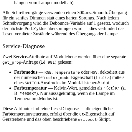
hängen vom Lampenmodell ab).
Alle Schreibvorgänge verwenden einen 300-ms-Smooth-Übergang
für ein sanftes Dimmen statt eines harten Sprungs. Nach jedem
Schreibvorgang wird die Debounce-Variable auf 1 gesetzt, wodurch
der nächste Poll-Zyklus übersprungen wird — dies verhindert das
Lesen veralteter Zustände während des Übergangs der Lampe.
Service-Diagnose
Zwei Service-Attribute auf Modulebene werden über eine separate
-Anfrage (
) gelesen:
get_prop
id=981
Farbmodus
—
,
oder
, dekodiert aus
RGB
Temperature
HSV
der numerischen
-Eigenschaft (1 / 2 / 3) mittels
color_mode
eines
-Ausdrucks im Modul-Listener-Skript.
SWITCH
Farbtemperatur
— Kelvin-Wert, gemeldet als
(z.
"{ct}K"
B.
). Nur aussagekräftig, wenn die Lampe im
"4000K"
Temperature-Modus ist.
Diese Attribute sind reine Lese-Diagnose — die eigentliche
Farbtemperatursteuerung erfolgt über die
-Eigenschaft auf
Ct
Geräteebene und das oben beschriebene
-Skript.
writecct