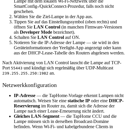
Lampe mit dem lokalen Wi-Fi-Netzwerk über die
SmartConfig-/QuickConnect-Prozedur, falls noch nicht
geschehen.
Wählen Sie die Ziel-Lampe in der App aus.
Tippen Sie auf das Einstellungssymbol (oben rechts) und
öffnen Sie
LAN Control
(in manchen Firmware-Versionen
als
Developer Mode
bezeichnet).
Schalten Sie
LAN Control
auf ON.
Notieren Sie die IP-Adresse der Lampe — sie wird in den
Geräteinformationen der Yeelight-App angezeigt oder kann
aus der DHCP-Lease-Tabelle des Routers abgelesen werden.
Nach Aktivierung von LAN Control lauscht die Lampe auf TCP-
Port
und kündigt sich regelmäßig über UDP-Multicast
55443
an.
239.255.255.250:1982
Netzwerkkonfiguration
IP-Adresse
— die TapHome-Vorlage erkennt Lampen nicht
automatisch. Weisen Sie eine
statische IP
oder eine
DHCP-
Reservierung
im Router zu, damit sich die Adresse der
Lampe nach einer Lease-Erneuerung nicht ändert.
Gleiches LAN-Segment
— die TapHome CCU und die
Lampe müssen sich in derselben Broadcast-Domäne
befinden. Wenn Wi-Fi- und kabelgebundene Clients in