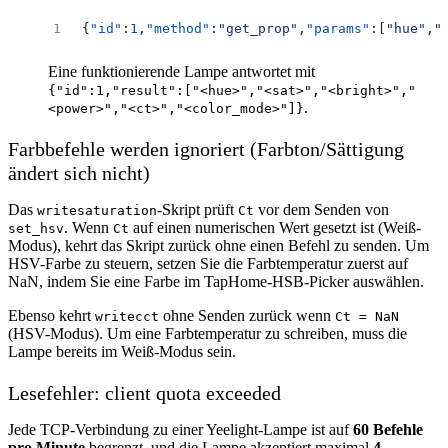
{
"id"
:
1
,
"method"
:
"get_prop"
,
"params"
:[
"hue"
,
"
Eine funktionierende Lampe antwortet mit
{"id":1,"result":["<hue>","<sat>","<bright>","
.
<power>","<ct>","<color_mode>"]}
Farbbefehle werden ignoriert (Farbton/Sättigung
ändert sich nicht)
Das
-Skript prüft
vor dem Senden von
writesaturation
Ct
. Wenn
auf einen numerischen Wert gesetzt ist (Weiß-
set_hsv
Ct
Modus), kehrt das Skript zurück ohne einen Befehl zu senden. Um
HSV-Farbe zu steuern, setzen Sie die Farbtemperatur zuerst auf
NaN, indem Sie eine Farbe im TapHome-HSB-Picker auswählen.
Ebenso kehrt
ohne Senden zurück wenn
writecct
Ct = NaN
(HSV-Modus). Um eine Farbtemperatur zu schreiben, muss die
Lampe bereits im Weiß-Modus sein.
Lesefehler: client quota exceeded
Jede TCP-Verbindung zu einer Yeelight-Lampe ist auf
60 Befehle
pro Minute
begrenzt, und die Lampe akzeptiert maximal
4