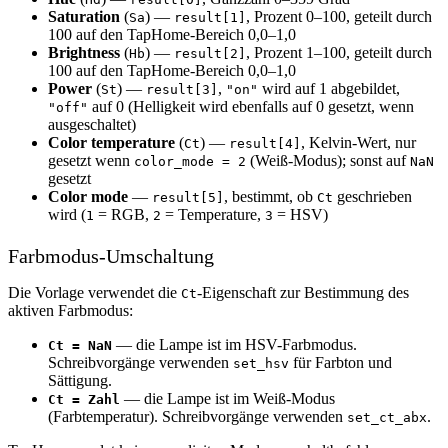
Saturation
(
) —
, Prozent 0–100, geteilt durch
Sa
result[1]
100 auf den TapHome-Bereich 0,0–1,0
Brightness
(
) —
, Prozent 1–100, geteilt durch
Hb
result[2]
100 auf den TapHome-Bereich 0,0–1,0
Power
(
) —
,
wird auf 1 abgebildet,
St
result[3]
"on"
auf 0 (Helligkeit wird ebenfalls auf 0 gesetzt, wenn
"off"
ausgeschaltet)
Color temperature
(
) —
, Kelvin-Wert, nur
Ct
result[4]
gesetzt wenn
(Weiß-Modus); sonst auf
color_mode = 2
NaN
gesetzt
Color mode
—
, bestimmt, ob
geschrieben
result[5]
Ct
wird (
= RGB,
= Temperature,
= HSV)
1
2
3
Farbmodus-Umschaltung
Die Vorlage verwendet die
-Eigenschaft zur Bestimmung des
Ct
aktiven Farbmodus:
— die Lampe ist im HSV-Farbmodus.
Ct = NaN
Schreibvorgänge verwenden
für Farbton und
set_hsv
Sättigung.
— die Lampe ist im Weiß-Modus
Ct = Zahl
(Farbtemperatur). Schreibvorgänge verwenden
.
set_ct_abx