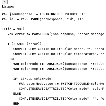
×
Listener
VAR
jsonResponse
:=
TOSTRING
(
RECEIVEDBYTES
);
VAR
id
:=
PARSEJSON
(
jsonResponse
,
"id"
,
1
);
IF
(
id
=
981
)
VAR
error
:=
PARSEJSON
(
jsonResponse
,
"error.message"
IF
(
!
ISNULL
(
error
))
COMPLETESERVICEATTRIBUTE
(
"Color mode"
,
""
,
"error
COMPLETESERVICEATTRIBUTE
(
"Color temperature"
,
""
,
ELSE
VAR
colorMode
:=
PARSEJSON
(
jsonResponse
,
"result[
VAR
colorTemp
:=
PARSEJSON
(
jsonResponse
,
"result[
IF
(
!
ISNULL
(
colorMode
))
VAR
colorModeValue
:=
SWITCH
(
TODOUBLE
(
colorMod
COMPLETESERVICEATTRIBUTE
(
"Color mode"
,
colorMo
ELSE
COMPLETESERVICEATTRIBUTE
(
"Color mode"
,
""
,
"er
END