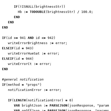
IF
(
!
ISNULL
(
brightnessStr
))
Hb
:=
TODOUBLE
(
brightnessStr
)
/
100.0
;
END
END
END
IF
(
id
>=
941
AND
id
<=
942
)
writeErrorBrightness
:=
error
;
ELSEIF
(
id
=
943
)
writeErrorHueSat
:=
error
;
ELSEIF
(
id
=
944
)
writeErrorCt
:=
error
;
END
#general notification
IF
(
method
=
"props"
)
notificationError
:=
error
;
IF
(
LENGTH
(
notificationError
)
=
0
)
VAR
brightJson
:=
PARSEJSON
(
jsonResponse
,
"params
VAR
onOffJson
:=
PARSEJSON
(
jsonResponse
,
"params.