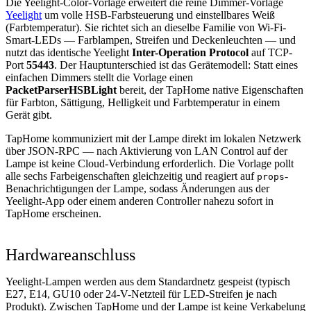
Die Yeelight-Color-Vorlage erweitert die reine Dimmer-Vorlage
Yeelight
um volle HSB-Farbsteuerung und einstellbares Weiß
(Farbtemperatur). Sie richtet sich an dieselbe Familie von Wi-Fi-
Smart-LEDs — Farblampen, Streifen und Deckenleuchten — und
nutzt das identische Yeelight
Inter-Operation Protocol
auf TCP-
Port
55443
. Der Hauptunterschied ist das Gerätemodell: Statt eines
einfachen Dimmers stellt die Vorlage einen
PacketParserHSBLight
bereit, der TapHome native Eigenschaften
für Farbton, Sättigung, Helligkeit und Farbtemperatur in einem
Gerät gibt.
TapHome kommuniziert mit der Lampe direkt im lokalen Netzwerk
über JSON-RPC — nach Aktivierung von LAN Control auf der
Lampe ist keine Cloud-Verbindung erforderlich. Die Vorlage pollt
alle sechs Farbeigenschaften gleichzeitig und reagiert auf
-
props
Benachrichtigungen der Lampe, sodass Änderungen aus der
Yeelight-App oder einem anderen Controller nahezu sofort in
TapHome erscheinen.
Hardwareanschluss
Yeelight-Lampen werden aus dem Standardnetz gespeist (typisch
E27, E14, GU10 oder 24-V-Netzteil für LED-Streifen je nach
Produkt). Zwischen TapHome und der Lampe ist keine Verkabelung