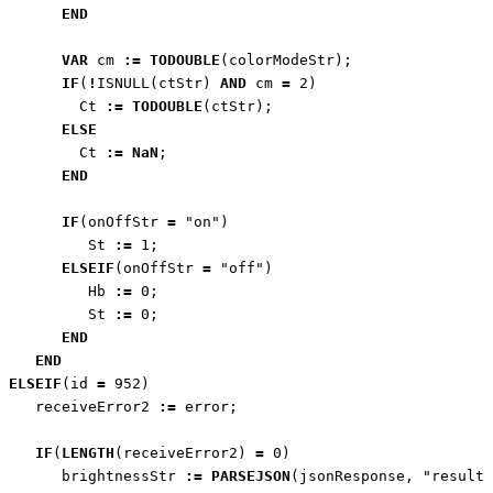
END
VAR
cm
:=
TODOUBLE
(
colorModeStr
);
IF
(
!
ISNULL
(
ctStr
)
AND
cm
=
2
)
Ct
:=
TODOUBLE
(
ctStr
);
ELSE
Ct
:=
NaN
;
END
IF
(
onOffStr
=
"on"
)
St
:=
1
;
ELSEIF
(
onOffStr
=
"off"
)
Hb
:=
0
;
St
:=
0
;
END
END
ELSEIF
(
id
=
952
)
receiveError2
:=
error
;
IF
(
LENGTH
(
receiveError2
)
=
0
)
brightnessStr
:=
PARSEJSON
(
jsonResponse
,
"result[