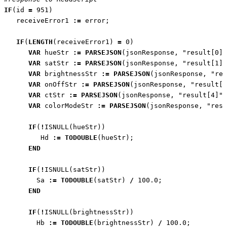
IF
(
id
=
951
)
receiveError1
:=
error
;
IF
(
LENGTH
(
receiveError1
)
=
0
)
VAR
hueStr
:=
PARSEJSON
(
jsonResponse
,
"result[0]"
VAR
satStr
:=
PARSEJSON
(
jsonResponse
,
"result[1]"
VAR
brightnessStr
:=
PARSEJSON
(
jsonResponse
,
"res
VAR
onOffStr
:=
PARSEJSON
(
jsonResponse
,
"result[3
VAR
ctStr
:=
PARSEJSON
(
jsonResponse
,
"result[4]"
,
VAR
colorModeStr
:=
PARSEJSON
(
jsonResponse
,
"resu
IF
(
!
ISNULL
(
hueStr
))
Hd
:=
TODOUBLE
(
hueStr
);
END
IF
(
!
ISNULL
(
satStr
))
Sa
:=
TODOUBLE
(
satStr
)
/
100.0
;
END
IF
(
!
ISNULL
(
brightnessStr
))
Hb
:=
TODOUBLE
(
brightnessStr
)
/
100.0
;