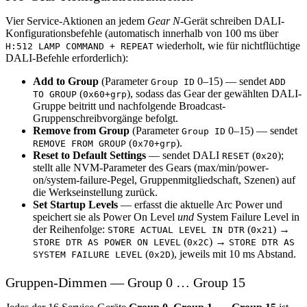
Vier Service-Aktionen an jedem
Gear N
-Gerät schreiben DALI-
Konfigurationsbefehle (automatisch innerhalb von 100 ms über
wiederholt, wie für nichtflüchtige
H:512 LAMP COMMAND + REPEAT
DALI-Befehle erforderlich):
Add to Group
(Parameter
0–15) — sendet
Group ID
ADD
(
), sodass das Gear der gewählten DALI-
TO GROUP
0x60+grp
Gruppe beitritt und nachfolgende Broadcast-
Gruppenschreibvorgänge befolgt.
Remove from Group
(Parameter
0–15) — sendet
Group ID
(
).
REMOVE FROM GROUP
0x70+grp
Reset to Default Settings
— sendet DALI
(
);
RESET
0x20
stellt alle NVM-Parameter des Gears (max/min/power-
on/system-failure-Pegel, Gruppenmitgliedschaft, Szenen) auf
die Werkseinstellung zurück.
Set Startup Levels
— erfasst die aktuelle Arc Power und
speichert sie als Power On Level
und
System Failure Level in
der Reihenfolge:
(
) →
STORE ACTUAL LEVEL IN DTR
0x21
(
) →
STORE DTR AS POWER ON LEVEL
0x2C
STORE DTR AS
(
), jeweils mit 10 ms Abstand.
SYSTEM FAILURE LEVEL
0x2D
Gruppen-Dimmen — Group 0 … Group 15