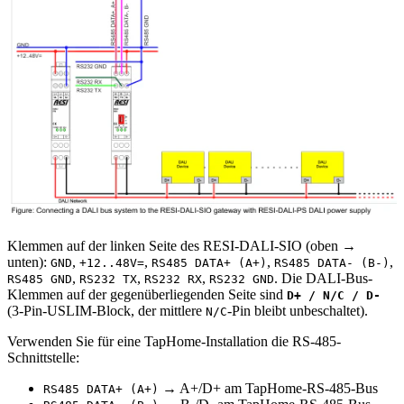
Klemmen auf der linken Seite des RESI-DALI-SIO (oben →
unten):
,
,
,
,
GND
+12..48V=
RS485 DATA+ (A+)
RS485 DATA- (B-)
,
,
,
. Die DALI-Bus-
RS485 GND
RS232 TX
RS232 RX
RS232 GND
Klemmen auf der gegenüberliegenden Seite sind
D+ / N/C / D-
(3-Pin-USLIM-Block, der mittlere
-Pin bleibt unbeschaltet).
N/C
Verwenden Sie für eine TapHome-Installation die RS-485-
Schnittstelle:
→ A+/D+ am TapHome-RS-485-Bus
RS485 DATA+ (A+)