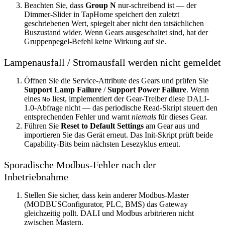
Beachten Sie, dass
Group N
nur-schreibend ist — der
Dimmer-Slider in TapHome speichert den zuletzt
geschriebenen Wert, spiegelt aber nicht den tatsächlichen
Buszustand wider. Wenn Gears ausgeschaltet sind, hat der
Gruppenpegel-Befehl keine Wirkung auf sie.
Lampenausfall / Stromausfall werden nicht gemeldet
Öffnen Sie die Service-Attribute des Gears und prüfen Sie
Support Lamp Failure
/
Support Power Failure
. Wenn
eines
liest, implementiert der Gear-Treiber diese DALI-
No
1.0-Abfrage nicht — das periodische Read-Skript steuert den
entsprechenden Fehler und warnt
niemals
für dieses Gear.
Führen Sie
Reset to Default Settings
am Gear aus und
importieren Sie das Gerät erneut. Das Init-Skript prüft beide
Capability-Bits beim nächsten Lesezyklus erneut.
Sporadische Modbus-Fehler nach der
Inbetriebnahme
Stellen Sie sicher, dass kein anderer Modbus-Master
(MODBUSConfigurator, PLC, BMS) das Gateway
gleichzeitig pollt. DALI und Modbus arbitrieren nicht
zwischen Mastern.