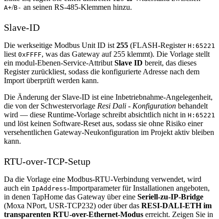
/
an seinen RS-485-Klemmen hinzu.
A+
B-
Slave-ID
Die werkseitige Modbus Unit ID ist
255
(FLASH-Register
H:65221
liest
, was das Gateway auf 255 klemmt). Die Vorlage stellt
0xFFFF
ein modul-Ebenen-Service-Attribut
Slave ID
bereit, das dieses
Register zurückliest, sodass die konfigurierte Adresse nach dem
Import überprüft werden kann.
Die Änderung der Slave-ID ist eine Inbetriebnahme-Angelegenheit,
die von der Schwestervorlage
Resi Dali - Konfiguration
behandelt
wird — diese Runtime-Vorlage schreibt absichtlich nicht in
H:65221
und löst keinen Software-Reset aus, sodass sie ohne Risiko einer
versehentlichen Gateway-Neukonfiguration im Projekt aktiv bleiben
kann.
RTU-over-TCP-Setup
Da die Vorlage eine Modbus-RTU-Verbindung verwendet, wird
auch ein
-Importparameter für Installationen angeboten,
IpAddress
in denen TapHome das Gateway über eine
Seriell-zu-IP-Bridge
(Moxa NPort, USR-TCP232) oder über das
RESI-DALI-ETH im
transparenten RTU-over-Ethernet-Modus
erreicht. Zeigen Sie in