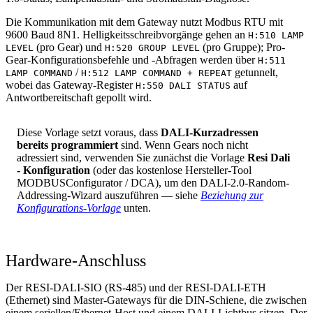
Die Kommunikation mit dem Gateway nutzt Modbus RTU mit
9600 Baud 8N1. Helligkeitsschreibvorgänge gehen an
H:510 LAMP
(pro Gear) und
(pro Gruppe); Pro-
LEVEL
H:520 GROUP LEVEL
Gear-Konfigurationsbefehle und -Abfragen werden über
H:511
/
getunnelt,
LAMP COMMAND
H:512 LAMP COMMAND + REPEAT
wobei das Gateway-Register
auf
H:550 DALI STATUS
Antwortbereitschaft gepollt wird.
Diese Vorlage setzt voraus, dass
DALI-Kurzadressen
bereits programmiert
sind. Wenn Gears noch nicht
adressiert sind, verwenden Sie zunächst die Vorlage
Resi Dali
- Konfiguration
(oder das kostenlose Hersteller-Tool
MODBUSConfigurator / DCA), um den DALI-2.0-Random-
Addressing-Wizard auszuführen — siehe
Beziehung zur
Konfigurations-Vorlage
unten.
Hardware-Anschluss
Der RESI-DALI-SIO (RS-485) und der RESI-DALI-ETH
(Ethernet) sind Master-Gateways für die DIN-Schiene, die zwischen
einem seriellen/Ethernet-Host und einem DALI-Lichtbus sitzen. Der