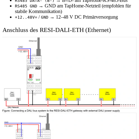
→ B-/D- am TapHome-RS-485-Bus
RS485 DATA- (B-)
→ GND am TapHome-Netzteil (empfohlen für
RS485 GND
stabile Kommunikation)
/
→ 12–48 V DC Primärversorgung
+12..48V=
GND
Anschluss des RESI-DALI-ETH (Ethernet)