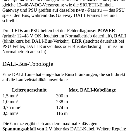
gleiche 12–48-V-DC-Versorgung wie die SIO/ETH-Einheit.
Gateway und PSU greifen auf dasselbe
/
-Paar zu — das PSU
D+
D-
speist den Bus, während das Gateway DALI-Frames liest und
schreibt.
Drei LEDs am PSU helfen bei der Fehlerdiagnose:
POWER
(primär 12–48 V OK, leuchtet im Normalbetrieb dauerhaft),
DALI
(blinkt kurz bei DALI-Bus-Verkehr),
ERR
(leuchtet dauerhaft bei
PSU-Fehler, DALI-Kurzschluss oder Busüberlastung — muss im
Normalbetrieb aus sein).
DALI-Bus-Topologie
Eine DALI-Linie hat einige harte Einschränkungen, die sich direkt
auf die Laufzeitstabilität auswirken:
Leiterquerschnitt
Max. DALI-Kabellänge
1,5 mm²
300 m
1,0 mm²
238 m
0,75 mm²
174 m
0,5 mm²
116 m
Die Grenze ergibt sich aus dem maximal zulässigen
Spannungsabfall von 2 V
über das DALI-Kabel. Weitere Regeln: