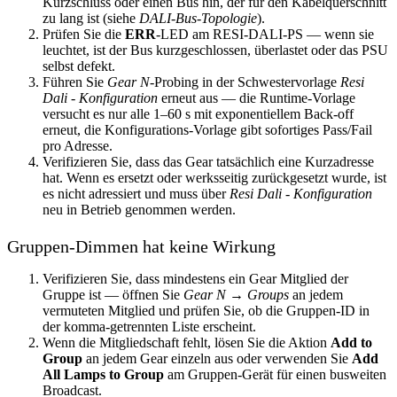
Kurzschluss oder einen Bus hin, der für den Kabelquerschnitt
zu lang ist (siehe
DALI-Bus-Topologie
).
Prüfen Sie die
ERR
-LED am RESI-DALI-PS — wenn sie
leuchtet, ist der Bus kurzgeschlossen, überlastet oder das PSU
selbst defekt.
Führen Sie
Gear N
-Probing in der Schwestervorlage
Resi
Dali - Konfiguration
erneut aus — die Runtime-Vorlage
versucht es nur alle 1–60 s mit exponentiellem Back-off
erneut, die Konfigurations-Vorlage gibt sofortiges Pass/Fail
pro Adresse.
Verifizieren Sie, dass das Gear tatsächlich eine Kurzadresse
hat. Wenn es ersetzt oder werksseitig zurückgesetzt wurde, ist
es nicht adressiert und muss über
Resi Dali - Konfiguration
neu in Betrieb genommen werden.
Gruppen-Dimmen hat keine Wirkung
Verifizieren Sie, dass mindestens ein Gear Mitglied der
Gruppe ist — öffnen Sie
Gear N → Groups
an jedem
vermuteten Mitglied und prüfen Sie, ob die Gruppen-ID in
der komma-getrennten Liste erscheint.
Wenn die Mitgliedschaft fehlt, lösen Sie die Aktion
Add to
Group
an jedem Gear einzeln aus oder verwenden Sie
Add
All Lamps to Group
am Gruppen-Gerät für einen busweiten
Broadcast.