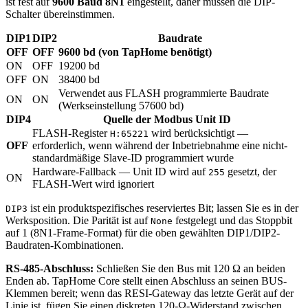
ist fest auf
9600 Baud 8N1
eingestellt, daher müssen die DIP-
Schalter übereinstimmen.
DIP1
DIP2
Baudrate
OFF
OFF
9600 bd (von TapHome benötigt)
ON
OFF
19200 bd
OFF
ON
38400 bd
Verwendet aus FLASH programmierte Baudrate
ON
ON
(Werkseinstellung 57600 bd)
DIP4
Quelle der Modbus Unit ID
FLASH-Register
wird berücksichtigt —
H:65221
OFF
erforderlich, wenn während der Inbetriebnahme eine nicht-
standardmäßige Slave-ID programmiert wurde
Hardware-Fallback — Unit ID wird auf
gesetzt, der
255
ON
FLASH-Wert wird ignoriert
ist ein produktspezifisches reserviertes Bit; lassen Sie es in der
DIP3
Werksposition. Die Parität ist auf
festgelegt und das Stoppbit
None
auf 1 (8N1-Frame-Format) für die oben gewählten DIP1/DIP2-
Baudraten-Kombinationen.
RS-485-Abschluss:
Schließen Sie den Bus mit 120 Ω an beiden
Enden ab. TapHome Core stellt einen Abschluss an seinen BUS-
Klemmen bereit; wenn das RESI-Gateway das letzte Gerät auf der
Linie ist, fügen Sie einen diskreten 120-Ω-Widerstand zwischen