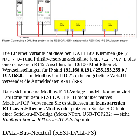
Die Ethernet-Variante hat dieselben DALI-Bus-Klemmen (
D+ /
) und Primärversorgungseingänge (
,
), plus
N/C / D-
GND
+12..48V=
einen einzelnen RJ45-Anschluss für 10/100 Mbit Ethernet.
Werkseinstellungen für IP sind
192.168.0.191 / 255.255.255.0 /
192.168.0.1
mit Modbus Unit ID 255; die eingebettete Web-UI
verwendet die Anmeldedaten
/
.
RESI
RESI
Da es sich um eine Modbus-RTU-Vorlage handelt, kommuniziert
TapHome mit dem RESI-DALI-ETH nicht über natives
Modbus/TCP. Verwenden Sie es stattdessen im
transparenten
RTU-over-Ethernet-Modus
oder platzieren Sie das SIO hinter
einer Seriell-zu-IP-Bridge (Moxa NPort, USR-TCP232) — siehe
Konfiguration → RTU-over-TCP-Setup
unten.
DALI-Bus-Netzteil (RESI-DALI-PS)