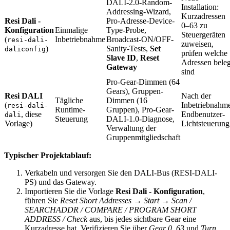
DALI-2.0-Random-
Installation:
Addressing-Wizard,
Kurzadressen
Resi Dali -
Pro-Adresse-Device-
0–63 zu
Konfiguration
Einmalige
Type-Probe,
Steuergeräten
(
Inbetriebnahme
Broadcast-ON/OFF-
resi-dali-
zuweisen,
)
Sanity-Tests,
Set
daliconfig
prüfen welche
Slave ID
,
Reset
Adressen beleg
Gateway
sind
Pro-Gear-Dimmen (64
Gears), Gruppen-
Resi DALI
Nach der
Tägliche
Dimmen (16
(
Inbetriebnahm
resi-dali-
Runtime-
Gruppen), Pro-Gear-
, diese
Endbenutzer-
dali
Steuerung
DALI-1.0-Diagnose,
Vorlage)
Lichtsteuerung
Verwaltung der
Gruppenmitgliedschaft
Typischer Projektablauf:
Verkabeln und versorgen Sie den DALI-Bus (RESI-DALI-
PS) und das Gateway.
Importieren Sie die Vorlage
Resi Dali - Konfiguration
,
führen Sie
Reset Short Addresses
→
Start
→
Scan /
SEARCHADDR / COMPARE / PROGRAM SHORT
ADDRESS / Check
aus, bis jedes sichtbare Gear eine
Kurzadresse hat. Verifizieren Sie über
Gear 0..63
und
Turn