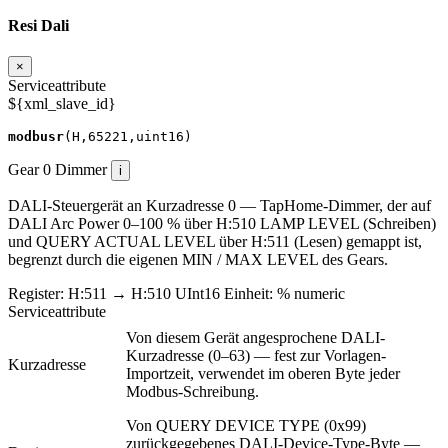
Resi Dali
×
Serviceattribute
${xml_slave_id}
modbusr
(
H
,
65221
,
uint16
)
Gear 0
Dimmer
i
DALI-Steuergerät an Kurzadresse 0 — TapHome-Dimmer, der auf
DALI Arc Power 0–100 % über H:510 LAMP LEVEL (Schreiben)
und QUERY ACTUAL LEVEL über H:511 (Lesen) gemappt ist,
begrenzt durch die eigenen MIN / MAX LEVEL des Gears.
Register:
H:511
→
H:510
UInt16
Einheit:
%
numeric
Serviceattribute
Von diesem Gerät angesprochene DALI-
Kurzadresse (0–63) — fest zur Vorlagen-
Kurzadresse
Importzeit, verwendet im oberen Byte jeder
Modbus-Schreibung.
Von QUERY DEVICE TYPE (0x99)
zurückgegebenes DALI-Device-Type-Byte —