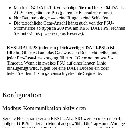
Maximal 64 DALI-1.0-Vorschaltgeräte
und
bis zu 64 DALI-
2.0-Steuergeräte pro Bus (getrennte Kurzadressräume).
Nur Baumtopologie — keine Ringe, keine Schleifen.
Die tatsächliche Gear-Anzahl hängt auch von der PSU-
Stromstärke ab (typisch 200 mA am RESI-DALI-PS; rechnen
Sie mit ~2 mA pro Gear plus Reserve).
RESI-DALI-PS (oder ein gleichwertiges DALI-PSU) ist
Pflicht.
Ohne es kann das Gateway den Bus nicht treiben und
jeder Pro-Gear-Lesevorgang führt zu
“Gear not present!”
-
Timeout. Wenn ein zweites PSU auf einer langen Linie
hinzugefügt wird, fügen Sie eine DALI-Drossel ein oder
teilen Sie den Bus in galvanisch getrennte Segmente.
Konfiguration
Modbus-Kommunikation aktivieren
Serielle Hostparameter am RESI-DALI-SIO werden über einen 4-
poligen DIP-Schalter am Modul ausgewählt. Die TapHome-Vorlage