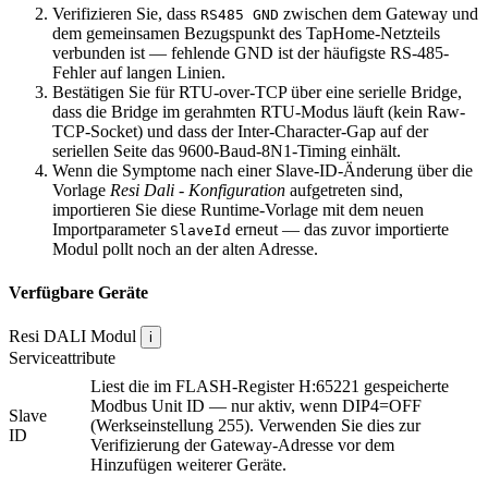
Verifizieren Sie, dass
zwischen dem Gateway und
RS485 GND
dem gemeinsamen Bezugspunkt des TapHome-Netzteils
verbunden ist — fehlende GND ist der häufigste RS-485-
Fehler auf langen Linien.
Bestätigen Sie für RTU-over-TCP über eine serielle Bridge,
dass die Bridge im gerahmten RTU-Modus läuft (kein Raw-
TCP-Socket) und dass der Inter-Character-Gap auf der
seriellen Seite das 9600-Baud-8N1-Timing einhält.
Wenn die Symptome nach einer Slave-ID-Änderung über die
Vorlage
Resi Dali - Konfiguration
aufgetreten sind,
importieren Sie diese Runtime-Vorlage mit dem neuen
Importparameter
erneut — das zuvor importierte
SlaveId
Modul pollt noch an der alten Adresse.
Verfügbare Geräte
Resi DALI
Modul
i
Serviceattribute
Liest die im FLASH-Register H:65221 gespeicherte
Modbus Unit ID — nur aktiv, wenn DIP4=OFF
Slave
(Werkseinstellung 255). Verwenden Sie dies zur
ID
Verifizierung der Gateway-Adresse vor dem
Hinzufügen weiterer Geräte.