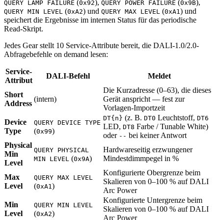
(
),
(
),
QUERY LAMP FAILURE
0x92
QUERY POWER FAILURE
0x9B
(
) und
(
) und
QUERY MIN LEVEL
0xA2
QUERY MAX LEVEL
0xA1
speichert die Ergebnisse im internen Status für das periodische
Read-Skript.
Jedes Gear stellt 10 Service-Attribute bereit, die DALI-1.0/2.0-
Abfragebefehle on demand lesen:
Service-
DALI-Befehl
Meldet
Attribut
Die Kurzadresse (0–63), die dieses
Short
(intern)
Gerät anspricht — fest zur
Address
Vorlagen-Importzeit
(z. B.
Leuchtstoff,
DT{n}
DT0
DT6
Device
QUERY DEVICE TYPE
LED,
Farbe / Tunable White)
DT8
Type
(
)
0x99
oder
bei keiner Antwort
--
Physical
Hardwareseitig erzwungener
QUERY PHYSICAL
Min
(
)
Mindestdimmpegel in %
MIN LEVEL
0x9A
Level
Konfigurierte Obergrenze beim
Max
QUERY MAX LEVEL
Skalieren von 0–100 % auf DALI
Level
(
)
0xA1
Arc Power
Konfigurierte Untergrenze beim
Min
QUERY MIN LEVEL
Skalieren von 0–100 % auf DALI
Level
(
)
0xA2
Arc Power