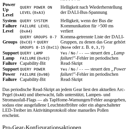
Power
Helligkeit nach Wiederherstellung
QUERY POWER ON
Up
(
)
der DALI-Bus-Spannung
LEVEL
0xA3
Level
System
Helligkeit, wenn der Bus die
QUERY SYSTEM
Failure
Kommunikation für >500 ms
FAILURE LEVEL
Level
(
)
verliert
0xA4
Komma-getrennte Liste der DALI-
QUERY GROUPS 0-7
Groups
(
) +
Gruppen, zu denen das Gear gehört
0xC0
QUERY
(
)
(
oder z. B.
)
GROUPS 8-15
0xC1
None
0,3,7
Support
/
/
— steuert den
„Lamp
QUERY LAMP
Yes
No
--
Lamp
(
)
failure!"
-Fehler im periodischen
FAILURE
0x92
Failure
Capability-Bit
Read-Skript
Support
/
/
— steuert den
„Power
QUERY POWER
Yes
No
--
Power
(
)
failure!"
-Fehler im periodischen
FAILURE
0x9B
Failure
Capability-Bit
Read-Skript
Das periodische Read-Skript an jedem Gear liest den aktuellen Arc-
Pegel (
) und überwacht, falls unterstützt, Lampen- und
0xA0
Stromausfall-Flags — als TapHome-Warnungen/Fehler ausgegeben,
sodass eine ausgefallene Leuchtstoffröhre oder ein abgeschalteter
LED-Treiber im Aktivitätsprotokoll ohne manuelles Pollen
erscheint.
Pro-Gear-Konfigurationsaktionen