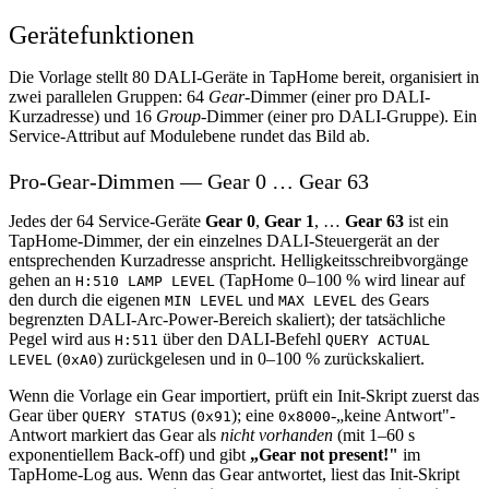
Gerätefunktionen
Die Vorlage stellt 80 DALI-Geräte in TapHome bereit, organisiert in
zwei parallelen Gruppen: 64
Gear
-Dimmer (einer pro DALI-
Kurzadresse) und 16
Group
-Dimmer (einer pro DALI-Gruppe). Ein
Service-Attribut auf Modulebene rundet das Bild ab.
Pro-Gear-Dimmen — Gear 0 … Gear 63
Jedes der 64 Service-Geräte
Gear 0
,
Gear 1
, …
Gear 63
ist ein
TapHome-Dimmer, der ein einzelnes DALI-Steuergerät an der
entsprechenden Kurzadresse anspricht. Helligkeitsschreibvorgänge
gehen an
(TapHome 0–100 % wird linear auf
H:510 LAMP LEVEL
den durch die eigenen
und
des Gears
MIN LEVEL
MAX LEVEL
begrenzten DALI-Arc-Power-Bereich skaliert); der tatsächliche
Pegel wird aus
über den DALI-Befehl
H:511
QUERY ACTUAL
(
) zurückgelesen und in 0–100 % zurückskaliert.
LEVEL
0xA0
Wenn die Vorlage ein Gear importiert, prüft ein Init-Skript zuerst das
Gear über
(
); eine
-„keine Antwort"-
QUERY STATUS
0x91
0x8000
Antwort markiert das Gear als
nicht vorhanden
(mit 1–60 s
exponentiellem Back-off) und gibt
„Gear not present!"
im
TapHome-Log aus. Wenn das Gear antwortet, liest das Init-Skript