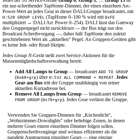
Jedes der 16 Service-Geräte
Group 0
,
Group 1
, …
Group 15
ist
ein nur-schreibender TapHome-Dimmer, der einen einzelnen Arc-
Power-Wert an jedes Gear in dieser DALI-Gruppe broadcastet, mit
(TapHome 0–100 % wird mit
H:520 GROUP LEVEL
0xFE
multipliziert → DALI Arc Power 0–254). DALI lässt das Gateway
den Gruppenpegel nicht
zurücklesen
— der Bus trägt nur den
Broadcast-Schreibvorgang —, daher hält TapHome den zuletzt
geschriebenen Wert als „aktuellen" Pegel. An Gruppen-Geräten gibt
es keine Init- oder Read-Skripte.
Jedes
Group N
-Gerät stellt zwei Service-Aktionen für die
Massenmitgliedschaftsverwaltung bereit:
Add All Lamps to Group
— broadcastet
ADD TO GROUP
(
) über
.
Jedes
0x60+grp
H:532 ALL COMMAND + REPEAT
Gear am Bus
tritt der Gruppe unabhängig von seiner
aktuellen Kurzadresse bei.
Remove All Lamps from Group
— broadcastet
REMOVE
(
). Jedes Gear verlässt die Gruppe.
FROM GROUP
0x70+grp
Verwenden Sie Gruppen-Dimmen für „Küchenlicht",
„Wohnzimmer-Downlights" oder beliebige Zonen, in denen
mehrere Gears einem einzelnen Dimmer folgen sollen.
Gruppenschreibvorgänge sind weitaus effizienter als die
parallele Ansteuerung einzelner Gears — eine einzige