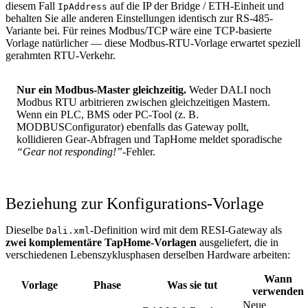
diesem Fall
auf die IP der Bridge / ETH-Einheit und
IpAddress
behalten Sie alle anderen Einstellungen identisch zur RS-485-
Variante bei. Für reines Modbus/TCP wäre eine TCP-basierte
Vorlage natürlicher — diese Modbus-RTU-Vorlage erwartet speziell
gerahmten RTU-Verkehr.
Nur ein Modbus-Master gleichzeitig.
Weder DALI noch
Modbus RTU arbitrieren zwischen gleichzeitigen Mastern.
Wenn ein PLC, BMS oder PC-Tool (z. B.
MODBUSConfigurator) ebenfalls das Gateway pollt,
kollidieren Gear-Abfragen und TapHome meldet sporadische
“Gear not responding!”
-Fehler.
Beziehung zur Konfigurations-Vorlage
Dieselbe
-Definition wird mit dem RESI-Gateway als
Dali.xml
zwei komplementäre TapHome-Vorlagen
ausgeliefert, die in
verschiedenen Lebenszyklusphasen derselben Hardware arbeiten:
Wann
Vorlage
Phase
Was sie tut
verwenden
Neue