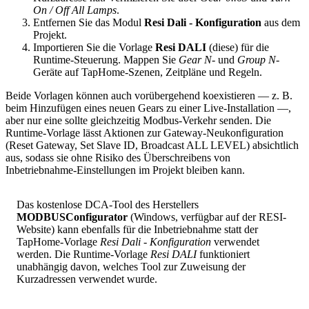
On / Off All Lamps
.
Entfernen Sie das Modul
Resi Dali - Konfiguration
aus dem
Projekt.
Importieren Sie die Vorlage
Resi DALI
(diese) für die
Runtime-Steuerung. Mappen Sie
Gear N
- und
Group N
-
Geräte auf TapHome-Szenen, Zeitpläne und Regeln.
Beide Vorlagen können auch vorübergehend koexistieren — z. B.
beim Hinzufügen eines neuen Gears zu einer Live-Installation —,
aber nur eine sollte gleichzeitig Modbus-Verkehr senden. Die
Runtime-Vorlage lässt Aktionen zur Gateway-Neukonfiguration
(Reset Gateway, Set Slave ID, Broadcast ALL LEVEL) absichtlich
aus, sodass sie ohne Risiko des Überschreibens von
Inbetriebnahme-Einstellungen im Projekt bleiben kann.
Das kostenlose DCA-Tool des Herstellers
MODBUSConfigurator
(Windows, verfügbar auf der RESI-
Website) kann ebenfalls für die Inbetriebnahme statt der
TapHome-Vorlage
Resi Dali - Konfiguration
verwendet
werden. Die Runtime-Vorlage
Resi DALI
funktioniert
unabhängig davon, welches Tool zur Zuweisung der
Kurzadressen verwendet wurde.