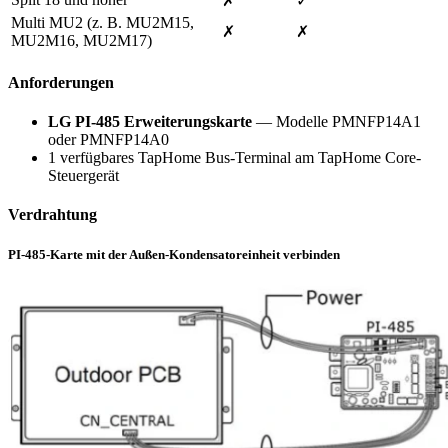
✗
✓
Multi MU2 (z. B. MU2M15,
✗
✗
MU2M16, MU2M17)
Anforderungen
LG PI-485 Erweiterungskarte
— Modelle PMNFP14A1
oder PMNFP14A0
1 verfügbares TapHome Bus-Terminal am TapHome Core-
Steuergerät
Verdrahtung
PI-485-Karte mit der Außen-Kondensatoreinheit verbinden