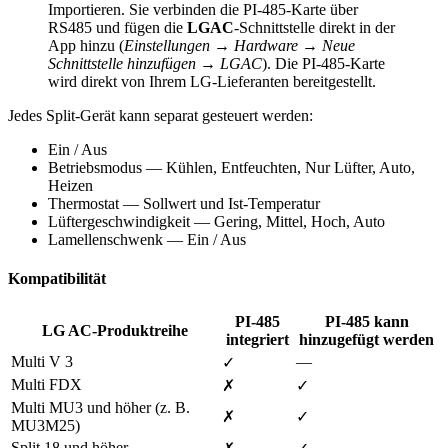
Importieren. Sie verbinden die PI-485-Karte über
RS485 und fügen die
LGAC
-Schnittstelle direkt in der
App hinzu (
Einstellungen → Hardware → Neue
Schnittstelle hinzufügen → LGAC
). Die PI-485-Karte
wird direkt von Ihrem LG-Lieferanten bereitgestellt.
Jedes Split-Gerät kann separat gesteuert werden:
Ein / Aus
Betriebsmodus — Kühlen, Entfeuchten, Nur Lüfter, Auto,
Heizen
Thermostat — Sollwert und Ist-Temperatur
Lüftergeschwindigkeit — Gering, Mittel, Hoch, Auto
Lamellenschwenk — Ein / Aus
Kompatibilität
PI-485
PI-485 kann
LG AC-Produktreihe
integriert
hinzugefügt werden
Multi V 3
—
✓
Multi FDX
✗
✓
Multi MU3 und höher (z. B.
✗
✓
MU3M25)
Split 18 und höher