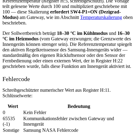
Referenztemperatur (Register H:5, schreibgeschützt). Die Vorlage
teilt gelesene Werte durch 100 und multipliziert geschriebene mit
100 — diese Skalierung
erfordert SW4-P1=ON (Dezigrad-
Modus)
am Gateway, wie im Abschnitt
Temperaturskalierung
oben
beschrieben.
Der Sollwertbereich beträgt
18–30 °C im Kühlmodus
und
16–30
°C im Heizmodus
(vom Gateway erzwungen; die Grenzwerte des
Innengeräts können strenger sein). Die Referenztemperatur spiegelt
den aktiven Regelkreissensor des Samsung-Innengeräts wider —
standardmäßig den eigenen Rückluftsensor oder den Sensor der
Fernbedienung oder einen externen Wert, der in Register H:22
geschrieben wurde, falls diese Funktion am Innengerät aktiviert ist.
Fehlercode
Schreibgeschützter numerischer Wert aus Register H:11.
Schlüsselwerte:
Wert
Bedeutung
0
Kein Fehler
65535
Kommunikationsfehler zwischen Gateway und
(-1)
Innengerät
Sonstige
Samsung NASA Fehlercode