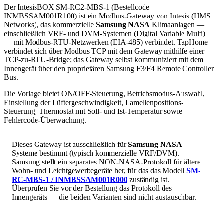
Der IntesisBOX SM-RC2-MBS-1 (Bestellcode
INMBSSAM001R100) ist ein Modbus-Gateway von Intesis (HMS
Networks), das kommerzielle
Samsung NASA
Klimaanlagen —
einschließlich VRF- und DVM-Systemen (Digital Variable Multi)
— mit Modbus-RTU-Netzwerken (EIA-485) verbindet. TapHome
verbindet sich über Modbus TCP mit dem Gateway mithilfe einer
TCP-zu-RTU-Bridge; das Gateway selbst kommuniziert mit dem
Innengerät über den proprietären Samsung F3/F4 Remote Controller
Bus.
Die Vorlage bietet ON/OFF-Steuerung, Betriebsmodus-Auswahl,
Einstellung der Lüftergeschwindigkeit, Lamellenpositions-
Steuerung, Thermostat mit Soll- und Ist-Temperatur sowie
Fehlercode-Überwachung.
Dieses Gateway ist ausschließlich für
Samsung NASA
Systeme bestimmt (typisch kommerzielle VRF/DVM).
Samsung stellt ein separates NON-NASA-Protokoll für ältere
Wohn- und Leichtgewerbegeräte her, für das das Modell
SM-
RC-MBS-1 / INMBSSAM001R000
zuständig ist.
Überprüfen Sie vor der Bestellung das Protokoll des
Innengeräts — die beiden Varianten sind nicht austauschbar.