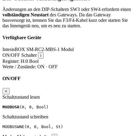
Änderungen an den DIP-Schaltern SW3 oder SW4 erfordern einen
vollständigen Neustart
des Gateways. Da das Gateway
busversorgt ist, trennen Sie das F3/F4-Kabel kurz oder starten Sie
das Innengerät neu, um es neu zu starten.
Verfügbare Geräte
IntesisBOX SM-RC2-MBS-1
Modul
ON/OFF
Schalter
i
Register:
H:0
Bool
Werte / Zustände:
ON · OFF
ON/OFF
×
Schaltzustand lesen
MODBUSR
(
H
,
0
,
Bool
)
Schaltzustand schreiben
MODBUSWNE
(
H
,
0
,
Bool
,
St
)