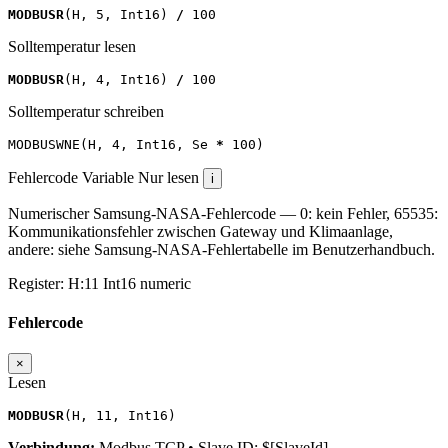
MODBUSR
(
H
,
5
,
Int16
)
/
100
Solltemperatur lesen
MODBUSR
(
H
,
4
,
Int16
)
/
100
Solltemperatur schreiben
MODBUSWNE
(
H
,
4
,
Int16
,
Se
*
100
)
Fehlercode
Variable
Nur lesen
i
Numerischer Samsung-NASA-Fehlercode — 0: kein Fehler, 65535:
Kommunikationsfehler zwischen Gateway und Klimaanlage,
andere: siehe Samsung-NASA-Fehlertabelle im Benutzerhandbuch.
Register:
H:11
Int16
numeric
Fehlercode
×
Lesen
MODBUSR
(
H
,
11
,
Int16
)
Verbindung:
Modbus TCP • Slave ID: $[SlaveId]