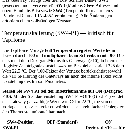
Das Gateway verfügt über drei DIP-Schalter-Bänke:
SW1
(reserviert, nicht verwendet),
SW3
(Modbus-Slave-Adresse und
obere Baudrate-Bits) sowie
SW4
(Temperaturformat, unteres
Baudrate-Bit und EIA-485-Terminierung). Alle Änderungen
erfordern einen vollständigen Neustart.
Temperaturskalierung (SW4-P1) — kritisch für
TapHome
Die TapHome-Vorlage
teilt Temperaturregister-Werte beim
Lesen durch 100
und
multipliziert beim Schreiben mit 100
. Dies
entspricht dem Dezigrad-Modus des Gateways (×10), bei dem das
Register Zehntelgrade darstellt — zum Beispiel entspricht 225 dem
Wert 22,5 °C. Der /100-Faktor der Vorlage berücksichtigt sowohl
die ×10-Skalierung des Gateways als auch die interne Fixed-Point-
Darstellung des Import-Parameters.
Stellen Sie SW4-P1 bei der Inbetriebnahme auf ON (Dezigrad
×10).
Mit der Standardeinstellung SW4-P1=OFF (Grad ×1) sendet
das Gateway ganzzahlige Werte wie
für 22 °C, die von der
22
Vorlage als
gelesen würden — ein zehnfacher Fehler, der
0,22 °C
den Thermostat unbrauchbar macht.
SW4-Position
OFF (Standard)
ON
SW4-P1
Dezigrad ×10 — für