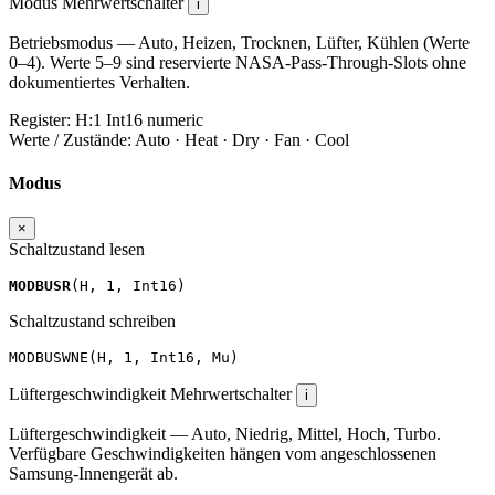
Modus
Mehrwertschalter
i
Betriebsmodus — Auto, Heizen, Trocknen, Lüfter, Kühlen (Werte
0–4). Werte 5–9 sind reservierte NASA-Pass-Through-Slots ohne
dokumentiertes Verhalten.
Register:
H:1
Int16
numeric
Werte / Zustände:
Auto · Heat · Dry · Fan · Cool
Modus
×
Schaltzustand lesen
MODBUSR
(
H
,
1
,
Int16
)
Schaltzustand schreiben
MODBUSWNE
(
H
,
1
,
Int16
,
Mu
)
Lüftergeschwindigkeit
Mehrwertschalter
i
Lüftergeschwindigkeit — Auto, Niedrig, Mittel, Hoch, Turbo.
Verfügbare Geschwindigkeiten hängen vom angeschlossenen
Samsung-Innengerät ab.