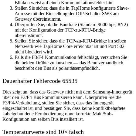
Blinken weist auf einen Kommunikationsfehler hin.
Stellen Sie sicher, dass die in TapHome konfigurierte Slave-
Adresse mit der Einstellung der DIP-Schalter SW3 am
Gateway übereinstimmt.
Überprüfen Sie, ob die Baudrate (Standard 9600 bps, 8N2)
mit der Konfiguration der TCP-zu-RTU-Bridge
übereinstimmt.
Stellen Sie sicher, dass die TCP-zu-RTU-Bridge im selben
Netzwerk wie TapHome Core erreichbar ist und Port 502
nicht blockiert wird.
Falls die F3/F4-Kommunikation fehlschlägt, versuchen Sie
die beiden Drähte zu tauschen — das Benutzerhandbuch
beschreibt den Bus als polaritätsempfindlich.
Dauerhafter Fehlercode 65535
Dies zeigt an, dass das Gateway nicht mit dem Samsung-Innengerät
über den F3/F4-Bus kommunizieren kann. Überprüfen Sie die
F3/F4-Verkabelung, stellen Sie sicher, dass das Innengerät
eingeschaltet ist, und bestätigen Sie, dass keine konfliktbehaftete
kabelgebundene Fernbedienung ohne korrekte Main/Sub-
Konfiguration am selben Bus installiert ist.
Temperaturwerte sind 10× falsch