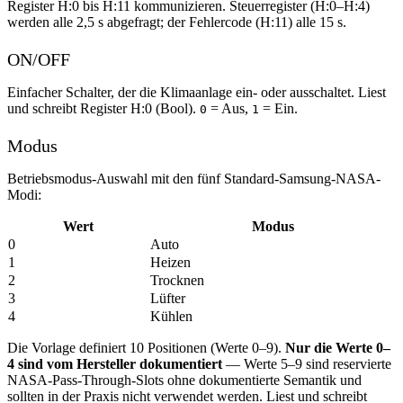
Register H:0 bis H:11 kommunizieren. Steuerregister (H:0–H:4)
werden alle 2,5 s abgefragt; der Fehlercode (H:11) alle 15 s.
ON/OFF
Einfacher Schalter, der die Klimaanlage ein- oder ausschaltet. Liest
und schreibt Register H:0 (Bool).
= Aus,
= Ein.
0
1
Modus
Betriebsmodus-Auswahl mit den fünf Standard-Samsung-NASA-
Modi:
Wert
Modus
0
Auto
1
Heizen
2
Trocknen
3
Lüfter
4
Kühlen
Die Vorlage definiert 10 Positionen (Werte 0–9).
Nur die Werte 0–
4 sind vom Hersteller dokumentiert
— Werte 5–9 sind reservierte
NASA-Pass-Through-Slots ohne dokumentierte Semantik und
sollten in der Praxis nicht verwendet werden. Liest und schreibt