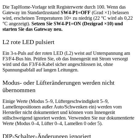
Die TapHome-Vorlage teilt Registerwerte durch 100. Wenn das
Gateway im Standardzustand
SW4-P1=OFF
(Grad ×1) belassen
wird, erscheinen Temperaturen 10× zu niedrig (22 °C wird als 0,22
°C angezeigt).
Setzen Sie SW4-P1=ON (Dezigrad ×10) und
starten Sie das Gateway neu.
L2 rote LED pulsiert
Ein 3-s-Puls auf der roten LED (L2) weist auf Unterspannung am
F3/F4-Bus hin. Prüfen Sie, ob das Innengerät mit Strom versorgt
wird und das F3/F4-Kabel sicher angeschlossen ist, ohne
Spannungsabfall auf langen Leitungen.
Modus- oder Lüfteränderungen werden nicht
übernommen
Einige Werte (Modus 5–9, Lüftergeschwindigkeit 5–9,
Lamellenpositionen außer Auto/Schwenken ein) werden vom
Hersteller nicht dokumentiert und können vom Innengerät
stillschweigend ignoriert werden. Verwenden Sie nur dokumentierte
Werte (Modus 0–4, Lüfter 0–4, Lamellen 0 oder 5).
DIP-Schalter-Änderungen ignoriert