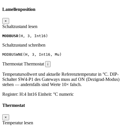
Lamellenposition
×
Schaltzustand lesen
MODBUSR
(
H
,
3
,
Int16
)
Schaltzustand schreiben
MODBUSWNE
(
H
,
3
,
Int16
,
Mu
)
Thermostat
Thermostat
i
Temperatursollwert und aktuelle Referenztemperatur in °C. DIP-
Schalter SW4-P1 des Gateways muss auf ON (Dezigrad-Modus)
stehen — andernfalls sind Werte 10× falsch.
Register:
H:4
Int16
Einheit:
°C
numeric
Thermostat
×
Temperatur lesen