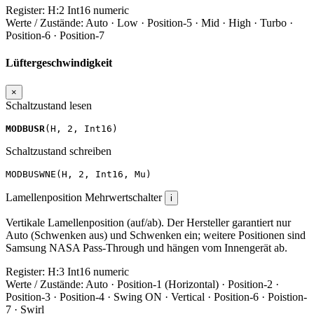
Register:
H:2
Int16
numeric
Werte / Zustände:
Auto · Low · Position-5 · Mid · High · Turbo ·
Position-6 · Position-7
Lüftergeschwindigkeit
×
Schaltzustand lesen
MODBUSR
(
H
,
2
,
Int16
)
Schaltzustand schreiben
MODBUSWNE
(
H
,
2
,
Int16
,
Mu
)
Lamellenposition
Mehrwertschalter
i
Vertikale Lamellenposition (auf/ab). Der Hersteller garantiert nur
Auto (Schwenken aus) und Schwenken ein; weitere Positionen sind
Samsung NASA Pass-Through und hängen vom Innengerät ab.
Register:
H:3
Int16
numeric
Werte / Zustände:
Auto · Position-1 (Horizontal) · Position-2 ·
Position-3 · Position-4 · Swing ON · Vertical · Position-6 · Poistion-
7 · Swirl