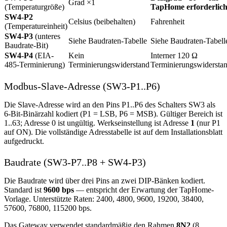
Grad ×1
(Temperaturgröße)
TapHome erforderlic
SW4-P2
Celsius (beibehalten)
Fahrenheit
(Temperatureinheit)
SW4-P3
(unteres
Siehe Baudraten-Tabelle
Siehe Baudraten-Tabell
Baudrate-Bit)
SW4-P4
(EIA-
Kein
Interner 120 Ω
485-Terminierung)
Terminierungswiderstand
Terminierungswidersta
Modbus-Slave-Adresse (SW3-P1..P6)
Die Slave-Adresse wird an den Pins P1..P6 des Schalters SW3 als
6-Bit-Binärzahl kodiert (P1 = LSB, P6 = MSB). Gültiger Bereich ist
1..63; Adresse 0 ist ungültig. Werkseinstellung ist Adresse
1
(nur P1
auf ON). Die vollständige Adresstabelle ist auf dem Installationsblatt
aufgedruckt.
Baudrate (SW3-P7..P8 + SW4-P3)
Die Baudrate wird über drei Pins an zwei DIP-Bänken kodiert.
Standard ist
9600 bps
— entspricht der Erwartung der TapHome-
Vorlage. Unterstützte Raten: 2400, 4800, 9600, 19200, 38400,
57600, 76800, 115200 bps.
Das Gateway verwendet standardmäßig den Rahmen
8N2
(8