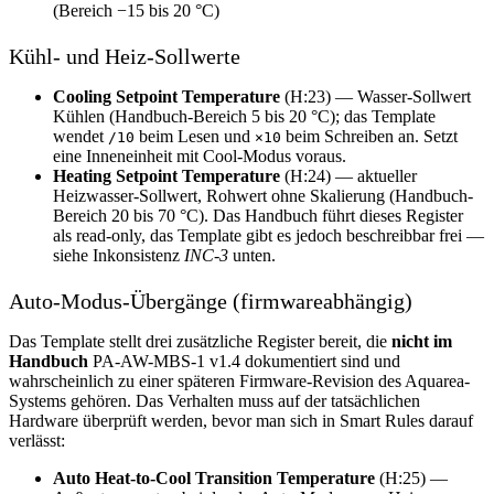
(Bereich −15 bis 20 °C)
Kühl- und Heiz-Sollwerte
Cooling Setpoint Temperature
(H:23) — Wasser-Sollwert
Kühlen (Handbuch-Bereich 5 bis 20 °C); das Template
wendet
beim Lesen und
beim Schreiben an. Setzt
/10
×10
eine Inneneinheit mit Cool-Modus voraus.
Heating Setpoint Temperature
(H:24) — aktueller
Heizwasser-Sollwert, Rohwert ohne Skalierung (Handbuch-
Bereich 20 bis 70 °C). Das Handbuch führt dieses Register
als read-only, das Template gibt es jedoch beschreibbar frei —
siehe Inkonsistenz
INC-3
unten.
Auto-Modus-Übergänge (firmwareabhängig)
Das Template stellt drei zusätzliche Register bereit, die
nicht im
Handbuch
PA-AW-MBS-1 v1.4 dokumentiert sind und
wahrscheinlich zu einer späteren Firmware-Revision des Aquarea-
Systems gehören. Das Verhalten muss auf der tatsächlichen
Hardware überprüft werden, bevor man sich in Smart Rules darauf
verlässt:
Auto Heat-to-Cool Transition Temperature
(H:25) —