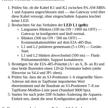
Prüfen Sie, ob die Kabel K1 und K2 zwischen PA-AW-MBS-
1 und Aquarea angeschlossen sind — das Gateway wird über
diese Kabel versorgt; ohne eingeschaltete Aquarea leuchtet
keine LED.
Beobachten Sie das Verhalten der
LED L1 (gelb)
:
Langsames Blinken (100 ms ON / 1900 ms OFF) —
Gateway ist konfiguriert und läuft normal.
Blinken (500 ms ON / 500 ms OFF) —
Kommunikationsfehler auf dem EIA-485-Bus.
L1 und L2 pulsieren gemeinsam (5 s ON) — Geräte-
Start.
L1 und L2 blinken abwechselnd (500 ms) — Flash-
Prüfsummenfehler, Support kontaktieren.
Bestätigen Sie die EIA-485-Polarität (A+ an A, B- an B) und
dass beide Busenden einen 120-Ω-Terminator haben (siehe
Hinweise zu S4.4 und JP1 oben).
Prüfen Sie, dass die an S3-Positionen 1–6 eingestellte Slave-
Adresse mit dem in TapHome importierten Wert
übereinstimmt und die Baudrate an S3-Positionen 7–8 zur
TapHome-Modbus-Linie passt (Standard 9600 bps).
Starten Sie nach jeder DIP-Schalter-Änderung die Aquarea-
Einheit neu, damit die neue Konfiguration geladen wird.