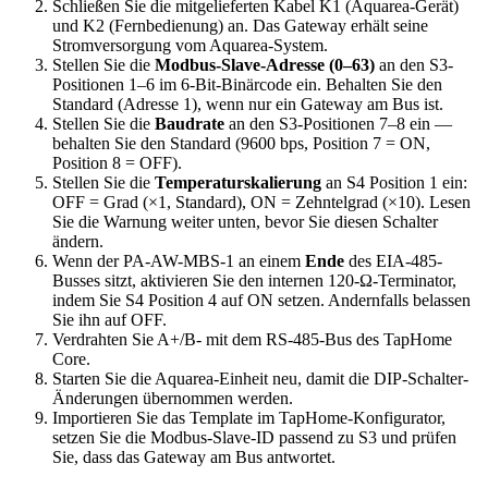
Schließen Sie die mitgelieferten Kabel K1 (Aquarea-Gerät)
und K2 (Fernbedienung) an. Das Gateway erhält seine
Stromversorgung vom Aquarea-System.
Stellen Sie die
Modbus-Slave-Adresse (0–63)
an den S3-
Positionen 1–6 im 6-Bit-Binärcode ein. Behalten Sie den
Standard (Adresse 1), wenn nur ein Gateway am Bus ist.
Stellen Sie die
Baudrate
an den S3-Positionen 7–8 ein —
behalten Sie den Standard (9600 bps, Position 7 = ON,
Position 8 = OFF).
Stellen Sie die
Temperaturskalierung
an S4 Position 1 ein:
OFF = Grad (×1, Standard), ON = Zehntelgrad (×10). Lesen
Sie die Warnung weiter unten, bevor Sie diesen Schalter
ändern.
Wenn der PA-AW-MBS-1 an einem
Ende
des EIA-485-
Busses sitzt, aktivieren Sie den internen 120-Ω-Terminator,
indem Sie S4 Position 4 auf ON setzen. Andernfalls belassen
Sie ihn auf OFF.
Verdrahten Sie A+/B- mit dem RS-485-Bus des TapHome
Core.
Starten Sie die Aquarea-Einheit neu, damit die DIP-Schalter-
Änderungen übernommen werden.
Importieren Sie das Template im TapHome-Konfigurator,
setzen Sie die Modbus-Slave-ID passend zu S3 und prüfen
Sie, dass das Gateway am Bus antwortet.