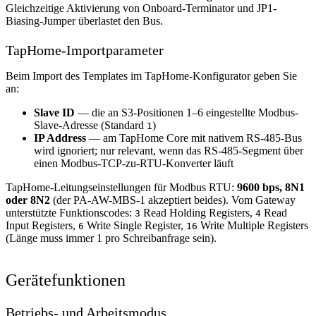
Gleichzeitige Aktivierung von Onboard-Terminator und JP1-
Biasing-Jumper überlastet den Bus.
TapHome-Importparameter
Beim Import des Templates im TapHome-Konfigurator geben Sie
an:
Slave ID
— die an S3-Positionen 1–6 eingestellte Modbus-
Slave-Adresse (Standard
)
1
IP Address
— am TapHome Core mit nativem RS-485-Bus
wird ignoriert; nur relevant, wenn das RS-485-Segment über
einen Modbus-TCP-zu-RTU-Konverter läuft
TapHome-Leitungseinstellungen für Modbus RTU:
9600 bps, 8N1
oder 8N2
(der PA-AW-MBS-1 akzeptiert beides). Vom Gateway
unterstützte Funktionscodes:
Read Holding Registers,
Read
3
4
Input Registers,
Write Single Register,
Write Multiple Registers
6
16
(Länge muss immer 1 pro Schreibanfrage sein).
Gerätefunktionen
Betriebs- und Arbeitsmodus