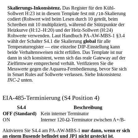
Skalierungs-Inkonsistenz.
Das Register für den Kühl-
Sollwert H:23 ist in diesem Template fest mit
-Skalierung
/10
codiert (Rohwert wird beim Lesen durch 10 geteilt, beim
Schreiben mit 10 multipliziert), während die Stützpunkte der
Heizkurve (H:12–H:20) und der Heiz-Sollwert (H:24)
Rohwerte verwenden. Laut Handbuch PA-AW-MBS-1 §3.4
wählt der Schalter S4.1 die Skalierung
global
für alle
Temperaturregister — eine einzelne DIP-Einstellung kann
beide Verhaltensweisen nicht erfüllen. Das Template ist nur
dann in sich konsistent, wenn sich das reale Gateway auf der
Zielfirmware entsprechend verhält. Verifizieren Sie die
Messwerte gegen die Aquarea-Fernbedienung, bevor Sie sich
in Smart Rules auf Sollwerte verlassen. Siehe Inkonsistenz
INC-2
unten.
EIA-485-Terminierung (S4 Position 4)
S4.4
Beschreibung
OFF (Standard)
Kein interner Terminator
ON
Interner 120-Ω-Terminator zwischen A+/B-
Aktivieren Sie S4.4 am PA-AW-MBS-1
nur dann, wenn er sich
an einem Busende befindet und JP1 nicht gesteckt ist
.