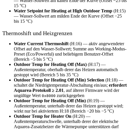
— Wasser-Sollwert am kalten Ende der Kurve (Offset −25 bis
15 °C)
Water Setpoint for Heating at High Outdoor Temp
(H:15)
— Wasser-Sollwert am milden Ende der Kurve (Offset −25
bis 15 °C)
Thermoshift und Heizgrenzen
Water Current Thermoshift
(H:16) — aktiv angewendeter
Offset auf den Wasser-Sollwert; Summe aus Working-Modus-
Preset (Eco/Powerful) und beliebigem Benutzer-Offset
(Bereich −5 bis 5 °C)
Outdoor Temp for Heating Off (Max)
(H:17) —
Außentemperatur, oberhalb derer das Heizen automatisch
gestoppt wird (Bereich 5 bis 35 °C)
Outdoor Temp for Heating Off (Min) Selection
(H:18) —
schaltet die Niedrigtemperatur-Abschaltung ein/aus;
erfordert
Aquarea-Protokoll ≥ 2.01
, auf älterer Firmware wird der
ungültige Wert
zurückgegeben
0x8000
Outdoor Temp for Heating Off (Min)
(H:19) —
Außentemperatur, unterhalb derer das Heizen gestoppt wird;
wirkt nur bei aktiviertem H:18 (Bereich −20 bis −5 °C)
Outdoor Temp for Heater On
(H:20) —
Außentemperaturschwelle, unterhalb derer der elektrische
Aquarea-Zusatzheizer die Wärmepumpe unterstützen darf