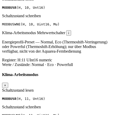
MODBUSR
(
H
,
10
,
Unt16
)
Schaltzustand schreiben
MODBUSWNE
(
H
,
10
,
Uint16
,
Mu
)
Klima-Arbeitsmodus
Mehrwertschalter
i
Energieprofil-Preset — Normal, Eco (Thermoshift-Verringerung)
oder Powerful (Thermoshift-Erhöhung); nur über Modbus
verfügbar, nicht von der Aquarea-Fernbedienung
Register:
H:11
UInt16
numeric
Werte / Zustände:
Normal · Eco · Powerfull
Klima-Arbeitsmodus
×
Schaltzustand lesen
MODBUSR
(
H
,
11
,
Unt16
)
Schaltzustand schreiben