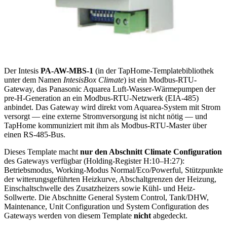
Der Intesis
PA-AW-MBS-1
(in der TapHome-Templatebibliothek
unter dem Namen
IntesisBox Climate
) ist ein Modbus-RTU-
Gateway, das Panasonic Aquarea Luft-Wasser-Wärmepumpen der
pre-H-Generation an ein Modbus-RTU-Netzwerk (EIA-485)
anbindet. Das Gateway wird direkt vom Aquarea-System mit Strom
versorgt — eine externe Stromversorgung ist nicht nötig — und
TapHome kommuniziert mit ihm als Modbus-RTU-Master über
einen RS-485-Bus.
Dieses Template macht
nur den Abschnitt Climate Configuration
des Gateways verfügbar (Holding-Register H:10–H:27):
Betriebsmodus, Working-Modus Normal/Eco/Powerful, Stützpunkte
der witterungsgeführten Heizkurve, Abschaltgrenzen der Heizung,
Einschaltschwelle des Zusatzheizers sowie Kühl- und Heiz-
Sollwerte. Die Abschnitte General System Control, Tank/DHW,
Maintenance, Unit Configuration und System Configuration des
Gateways werden von diesem Template
nicht
abgedeckt.