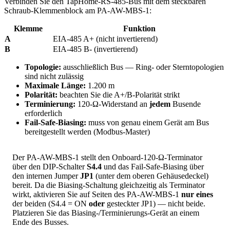
Verbinden Sie den TapHome-RS-485-Bus mit dem steckbaren
Schraub-Klemmenblock am PA-AW-MBS-1:
Klemme
Funktion
A
EIA-485 A+ (nicht invertierend)
B
EIA-485 B- (invertierend)
Topologie:
ausschließlich Bus — Ring- oder Sterntopologien
sind nicht zulässig
Maximale Länge:
1.200 m
Polarität:
beachten Sie die A+/B-Polarität strikt
Terminierung:
120-Ω-Widerstand an
jedem
Busende
erforderlich
Fail-Safe-Biasing:
muss von genau einem Gerät am Bus
bereitgestellt werden (Modbus-Master)
Der PA-AW-MBS-1 stellt den Onboard-120-Ω-Terminator
über den DIP-Schalter
S4.4
und das Fail-Safe-Biasing über
den internen Jumper
JP1
(unter dem oberen Gehäusedeckel)
bereit. Da die Biasing-Schaltung gleichzeitig als Terminator
wirkt, aktivieren Sie auf Seiten des PA-AW-MBS-1
nur eines
der beiden (S4.4 = ON
oder
gesteckter JP1) — nicht beide.
Platzieren Sie das Biasing-/Terminierungs-Gerät an einem
Ende des Busses.