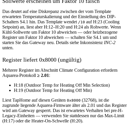
Sollwerte erscheinen um Faktor 10 falsch
Das deutet auf eine Diskrepanz zwischen der vom Template
erwarteten Temperaturskalierung und der Einstellung des DIP-
Schalters S4.1 hin. Das Template wendet
auf H:23 (Cooling
/10
Setpoint) an, liest aber H:12–H:20 und H:24 als Rohwerte. Wenn
Kühl-Sollwerte um Faktor 10 abweichen — oder heizbezogene
Register um Faktor 10 abweichen — schalten Sie S4.1 um und
starten Sie das Gateway neu. Details siehe Inkonsistenz
INC-2
unten.
Register liefert 0x8000 (ungültig)
Mehrere Register im Abschnitt Climate Configuration erfordern
Aquarea-Protokoll
≥ 2.01
:
H:18 (Outdoor Temp for Heating Off Min Selection)
H:19 (Outdoor Temp for Heating Off Min)
Liest TapHome auf diesen Geräten
(32768), ist die
0x8000
zugrunde liegende Aquarea-Firmware älter als 2.01 und das Register
wird am Gateway gesperrt. Das ist erwartetes Verhalten bei pre-H-
Legacy-Einheiten — verwenden Sie stattdessen nur das Max-Limit
(H:17) oder die Heater-On-Schwelle (H:20).