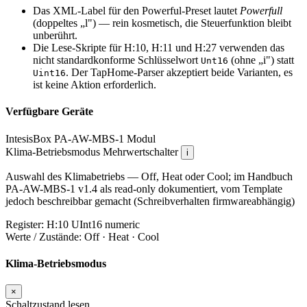
Das XML-Label für den Powerful-Preset lautet
Powerfull
(doppeltes „l") — rein kosmetisch, die Steuerfunktion bleibt
unberührt.
Die Lese-Skripte für H:10, H:11 und H:27 verwenden das
nicht standardkonforme Schlüsselwort
(ohne „i") statt
Unt16
. Der TapHome-Parser akzeptiert beide Varianten, es
Uint16
ist keine Aktion erforderlich.
Verfügbare Geräte
IntesisBox PA-AW-MBS-1
Modul
Klima-Betriebsmodus
Mehrwertschalter
i
Auswahl des Klimabetriebs — Off, Heat oder Cool; im Handbuch
PA-AW-MBS-1 v1.4 als read-only dokumentiert, vom Template
jedoch beschreibbar gemacht (Schreibverhalten firmwareabhängig)
Register:
H:10
UInt16
numeric
Werte / Zustände:
Off · Heat · Cool
Klima-Betriebsmodus
×
Schaltzustand lesen