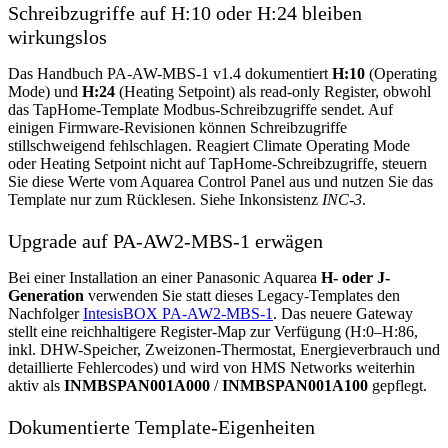
Schreibzugriffe auf H:10 oder H:24 bleiben
wirkungslos
Das Handbuch PA-AW-MBS-1 v1.4 dokumentiert
H:10
(Operating
Mode) und
H:24
(Heating Setpoint) als read-only Register, obwohl
das TapHome-Template Modbus-Schreibzugriffe sendet. Auf
einigen Firmware-Revisionen können Schreibzugriffe
stillschweigend fehlschlagen. Reagiert Climate Operating Mode
oder Heating Setpoint nicht auf TapHome-Schreibzugriffe, steuern
Sie diese Werte vom Aquarea Control Panel aus und nutzen Sie das
Template nur zum Rücklesen. Siehe Inkonsistenz
INC-3
.
Upgrade auf PA-AW2-MBS-1 erwägen
Bei einer Installation an einer Panasonic Aquarea
H- oder J-
Generation
verwenden Sie statt dieses Legacy-Templates den
Nachfolger
IntesisBOX PA-AW2-MBS-1
. Das neuere Gateway
stellt eine reichhaltigere Register-Map zur Verfügung (H:0–H:86,
inkl. DHW-Speicher, Zweizonen-Thermostat, Energieverbrauch und
detaillierte Fehlercodes) und wird von HMS Networks weiterhin
aktiv als
INMBSPAN001A000
/
INMBSPAN001A100
gepflegt.
Dokumentierte Template-Eigenheiten