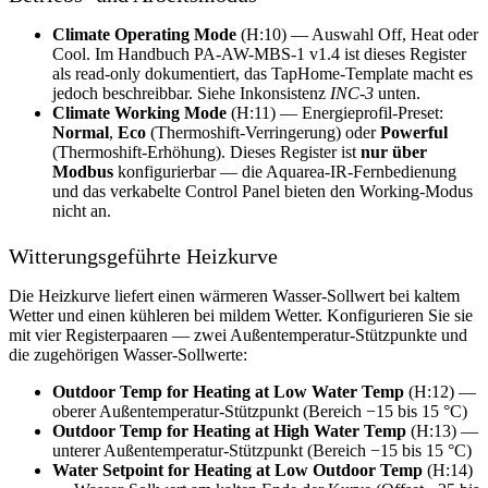
Climate Operating Mode
(H:10) — Auswahl Off, Heat oder
Cool. Im Handbuch PA-AW-MBS-1 v1.4 ist dieses Register
als read-only dokumentiert, das TapHome-Template macht es
jedoch beschreibbar. Siehe Inkonsistenz
INC-3
unten.
Climate Working Mode
(H:11) — Energieprofil-Preset:
Normal
,
Eco
(Thermoshift-Verringerung) oder
Powerful
(Thermoshift-Erhöhung). Dieses Register ist
nur über
Modbus
konfigurierbar — die Aquarea-IR-Fernbedienung
und das verkabelte Control Panel bieten den Working-Modus
nicht an.
Witterungsgeführte Heizkurve
Die Heizkurve liefert einen wärmeren Wasser-Sollwert bei kaltem
Wetter und einen kühleren bei mildem Wetter. Konfigurieren Sie sie
mit vier Registerpaaren — zwei Außentemperatur-Stützpunkte und
die zugehörigen Wasser-Sollwerte:
Outdoor Temp for Heating at Low Water Temp
(H:12) —
oberer Außentemperatur-Stützpunkt (Bereich −15 bis 15 °C)
Outdoor Temp for Heating at High Water Temp
(H:13) —
unterer Außentemperatur-Stützpunkt (Bereich −15 bis 15 °C)
Water Setpoint for Heating at Low Outdoor Temp
(H:14)