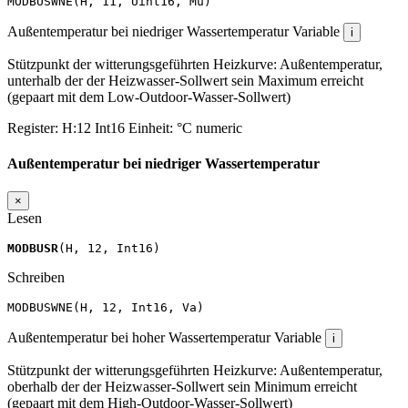
MODBUSWNE
(
H
,
11
,
Uint16
,
Mu
)
Außentemperatur bei niedriger Wassertemperatur
Variable
i
Stützpunkt der witterungsgeführten Heizkurve: Außentemperatur,
unterhalb der der Heizwasser-Sollwert sein Maximum erreicht
(gepaart mit dem Low-Outdoor-Wasser-Sollwert)
Register:
H:12
Int16
Einheit:
°C
numeric
Außentemperatur bei niedriger Wassertemperatur
×
Lesen
MODBUSR
(
H
,
12
,
Int16
)
Schreiben
MODBUSWNE
(
H
,
12
,
Int16
,
Va
)
Außentemperatur bei hoher Wassertemperatur
Variable
i
Stützpunkt der witterungsgeführten Heizkurve: Außentemperatur,
oberhalb der der Heizwasser-Sollwert sein Minimum erreicht
(gepaart mit dem High-Outdoor-Wasser-Sollwert)