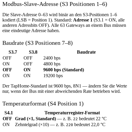
Modbus-Slave-Adresse (S3 Positionen 1–6)
Die Slave-Adresse 0–63 wird binär an den S3-Positionen 1–6
kodiert (LSB = Position 1). Standard:
Adresse 1
(S3.1 = ON, alle
anderen Adressbits OFF). Alle 63 Gateways an einem Bus müssen
eine eindeutige Adresse haben.
Baudrate (S3 Positionen 7–8)
S3.7
S3.8
Baudrate
OFF
OFF
2400 bps
ON
OFF
4800 bps
OFF
ON
9600 bps (Standard)
ON
ON
19200 bps
Der TapHome-Standard ist 9600 bps, 8N1 — ändern Sie die Werte
nur, wenn der Bus mit einer abweichenden Rate betrieben wird.
Temperaturformat (S4 Position 1)
S4.1
Temperaturregister-Format
OFF
Grad (×1, Standard)
— z. B.
bedeutet 22 °C
22
ON
Zehntelgrad (×10) — z. B.
bedeutet 22,0 °C
220