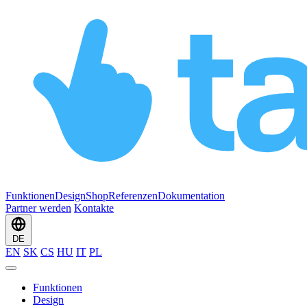
Funktionen
Design
Shop
Referenzen
Dokumentation
Partner werden
Kontakte
DE
EN
SK
CS
HU
IT
PL
Funktionen
Design