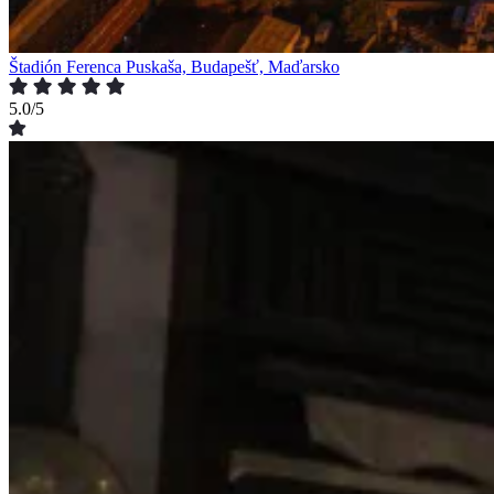
Štadión Ferenca Puskaša, Budapešť, Maďarsko
5.0/5