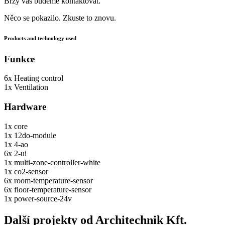
Brzy vás budeme kontaktovat.
Něco se pokazilo. Zkuste to znovu.
Products and technology used
Funkce
6x
Heating control
1x
Ventilation
Hardware
1x
core
1x
12do-module
1x
4-ao
6x
2-ui
1x
multi-zone-controller-white
1x
co2-sensor
6x
room-temperature-sensor
6x
floor-temperature-sensor
1x
power-source-24v
Další projekty od Architechnik Kft.