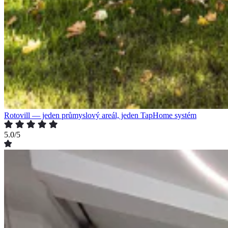
Rotovill — jeden průmyslový areál, jeden TapHome systém
5.0/5