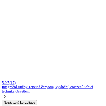
5.0/5
(17)
Integrační služby
Tepelná čerpadla, vytápění, chlazení
Stínicí
technika
Osvětlení
Nezávazná konzultace