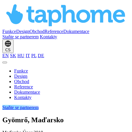
Funkce
Design
Obchod
Reference
Dokumentace
Staňte se partnerem
Kontakty
CS
EN
SK
HU
IT
PL
DE
Funkce
Design
Obchod
Reference
Dokumentace
Kontakty
Staňte se partnerem
Gyömrő, Maďarsko