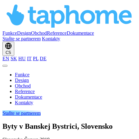
Funkce
Design
Obchod
Reference
Dokumentace
Staňte se partnerem
Kontakty
CS
EN
SK
HU
IT
PL
DE
Funkce
Design
Obchod
Reference
Dokumentace
Kontakty
Staňte se partnerem
Byty v Banskej Bystrici, Slovensko