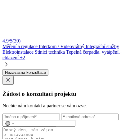
4.9/5
(39)
Měření a regulace
Interkom / Videovrátný
Integrační služby
Elektroinstalace
Stínicí technika
Tepelná čerpadla, vytápění,
chlazení
+2
Nezávazná konzultace
Žádost o konzultaci projektu
Nechte nám kontakt a partner se vám ozve.