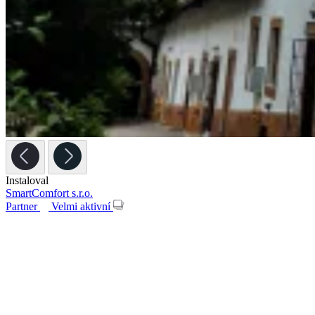
Instaloval
SmartComfort s.r.o.
Partner
Velmi aktivní