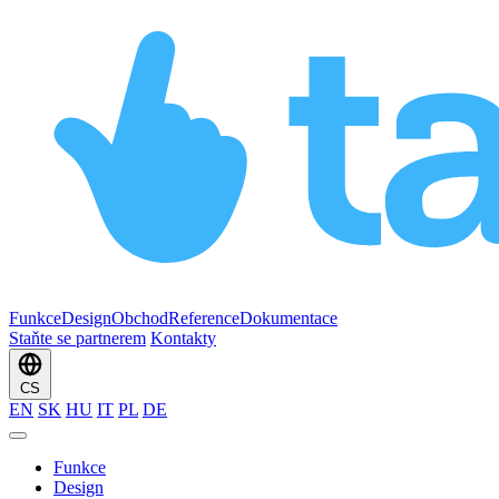
Funkce
Design
Obchod
Reference
Dokumentace
Staňte se partnerem
Kontakty
CS
EN
SK
HU
IT
PL
DE
Funkce
Design