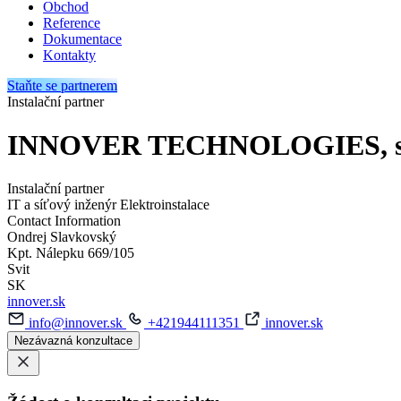
Obchod
Reference
Dokumentace
Kontakty
Staňte se partnerem
Instalační partner
INNOVER TECHNOLOGIES, s. 
Instalační partner
IT a síťový inženýr
Elektroinstalace
Contact Information
Ondrej Slavkovský
Kpt. Nálepku 669/105
Svit
SK
innover.sk
info@innover.sk
+421944111351
innover.sk
Nezávazná konzultace