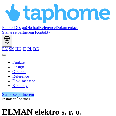
Funkce
Design
Obchod
Reference
Dokumentace
Staňte se partnerem
Kontakty
CS
EN
SK
HU
IT
PL
DE
Funkce
Design
Obchod
Reference
Dokumentace
Kontakty
Staňte se partnerem
Instalační partner
ELMAN elektro s. r. o.