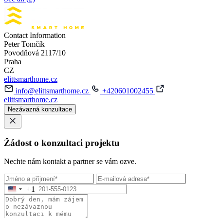
Contact Information
Peter Tomčík
Povodňová 2117/10
Praha
CZ
elittsmarthome.cz
info@elittsmarthome.cz
+420601002455
elittsmarthome.cz
Nezávazná konzultace
Žádost o konzultaci projektu
Nechte nám kontakt a partner se vám ozve.
+1