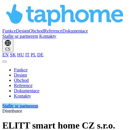
Funkce
Design
Obchod
Reference
Dokumentace
Staňte se partnerem
Kontakty
CS
EN
SK
HU
IT
PL
DE
Funkce
Design
Obchod
Reference
Dokumentace
Kontakty
Staňte se partnerem
Distributor
ELITT smart home CZ s.r.o.