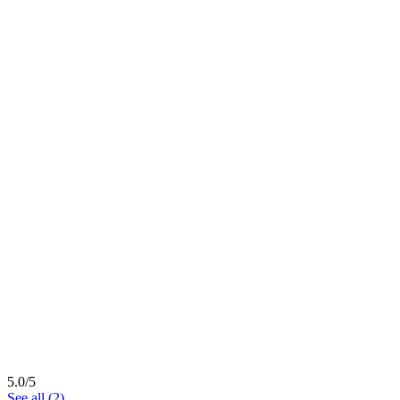
5.0/5
See all (2)