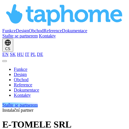
Funkce
Design
Obchod
Reference
Dokumentace
Staňte se partnerem
Kontakty
CS
EN
SK
HU
IT
PL
DE
Funkce
Design
Obchod
Reference
Dokumentace
Kontakty
Staňte se partnerem
Instalační partner
E-TOMELE SRL