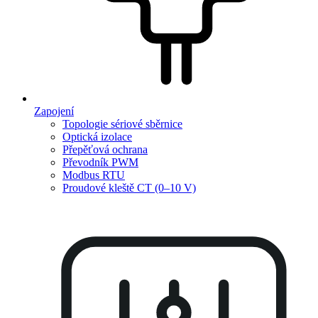
Zapojení
Topologie sériové sběrnice
Optická izolace
Přepěťová ochrana
Převodník PWM
Modbus RTU
Proudové kleště CT (0–10 V)