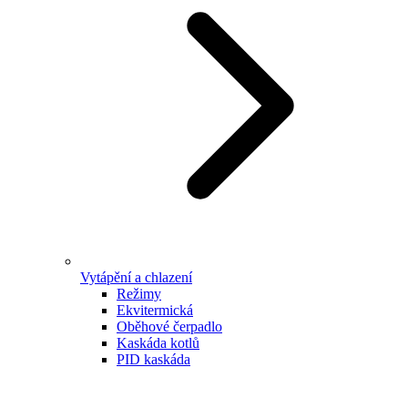
Vytápění a chlazení
Režimy
Ekvitermická
Oběhové čerpadlo
Kaskáda kotlů
PID kaskáda