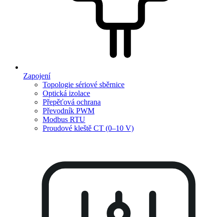
Zapojení
Topologie sériové sběrnice
Optická izolace
Přepěťová ochrana
Převodník PWM
Modbus RTU
Proudové kleště CT (0–10 V)