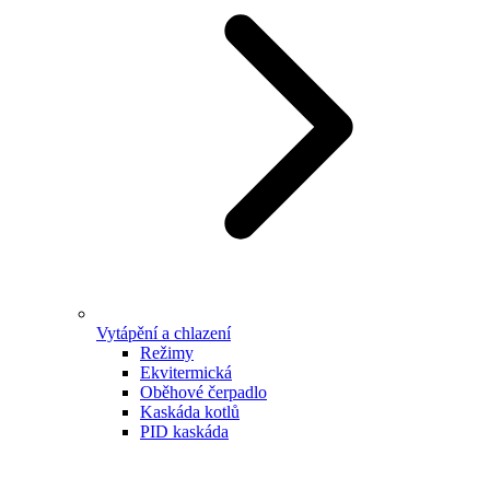
Vytápění a chlazení
Režimy
Ekvitermická
Oběhové čerpadlo
Kaskáda kotlů
PID kaskáda